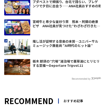
ブダペストで頬張り、台北で語らい、ブレゲ
ンツで夕日に出会う——ANA社員おすすめの街
宮崎牛と希少な釜炒り茶 熊本・阿蘇の絶景
ピザ ANA社員が見つけた“わざわざ行きた
い”九州グルメ
推し活が証明する音楽の本質─ユニバーサル
ミュージック藤倉尚 “AI時代のヒット論”
栃木 那須の“穴場”湯治場で薬草湯にヒリヒリ
する至福〜Deportare Tripvol.11
Recommended by
RECOMMEND
おすすめ記事