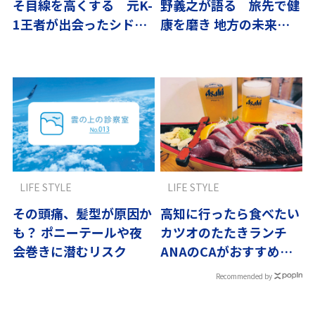
そ目線を高くする 元K-
野義之が語る 旅先で健
1王者が出会ったシド
康を磨き 地方の未来を
ニーの広い空
描く
LIFE STYLE
LIFE STYLE
その頭痛、髪型が原因か
高知に行ったら食べたい
も？ ポニーテールや夜
カツオのたたきランチ
会巻きに潜むリスク
ANAのCAがおすすめ
【国内編】
Recommended by