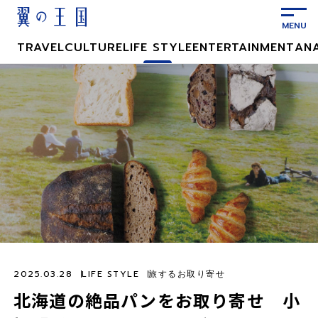
メ
イ
ン
TRAVEL
CULTURE
LIFE STYLE
ENTERTAINMENT
AN
コ
ン
テ
ン
ツ
に
ス
キ
ッ
プ
2025.03.28
LIFE STYLE
旅するお取り寄せ
北海道の絶品パンをお取り寄せ 小