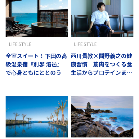
LIFE STYLE
LIFE STYLE
全室スイート！下田の高
西川貴教×間野義之の健
級温泉宿『別邸 洛邑』
康習慣 筋肉をつくる食
で心身ともにととのう
生活からプロテインまで
紹介