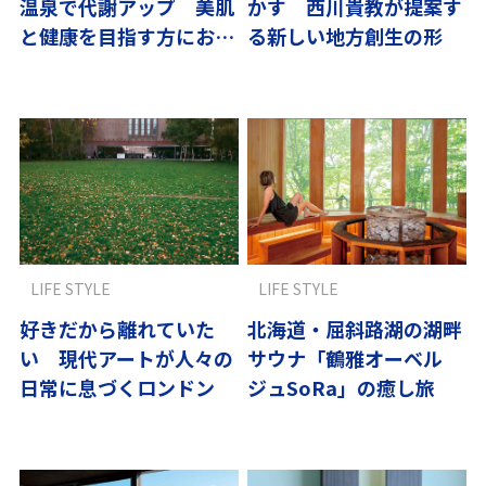
温泉で代謝アップ 美肌
かす 西川貴教が提案す
と健康を目指す方におす
る新しい地方創生の形
すめ
LIFE STYLE
LIFE STYLE
好きだから離れていた
北海道・屈斜路湖の湖畔
い 現代アートが人々の
サウナ「鶴雅オーベル
日常に息づくロンドン
ジュSoRa」の癒し旅