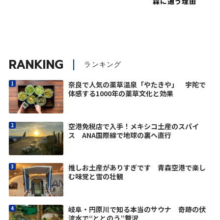
森に通う理由
RANKING
ランキング
奈良で人気の薬草温泉「やたきや」 宇陀で
体感する1000年の薬草文化と効果
空港免税店で入手！メキシコ土産のスパイ
ス ANA国際線で地球の裏へ直行
推しお土産がありすぎです 青森空港で楽し
む味覚と雪の壮観
岐阜・円原川で知る本当のサウナ 奇跡の伏
流水で“ととのう”贅沢