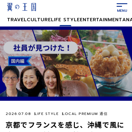
メ
イ
ン
TRAVEL
CULTURE
LIFE STYLE
ENTERTAINMENT
AN
コ
ン
テ
ン
ツ
に
ス
キ
ッ
プ
2026.07.08
LIFE STYLE
LOCAL PREMIUM 通信
京都でフランスを感じ、沖縄で風に