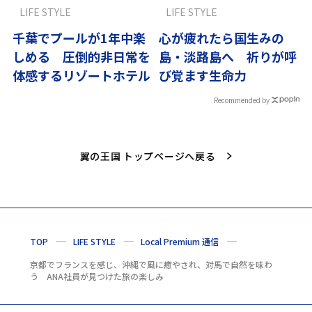
LIFE STYLE
LIFE STYLE
千葉でプールが1年中楽
心が疲れたら国生みの
しめる 圧倒的非日常を
島・淡路島へ 祈りが呼
体感するリゾートホテル
び覚ます生命力
Recommended by
翼の王国 トップページへ戻る
TOP
LIFE STYLE
Local Premium 通信
京都でフランスを感じ、沖縄で風に癒やされ、対馬で自然を味わ
う ANA社員が見つけた旅の楽しみ