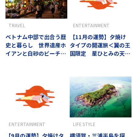
TRAVEL
ENTERTAINMENT
ベトナム中部で出合う歴
【11月の運勢】夕焼け
史と暮らし 世界遺産ホ
タイプの開運旅＜翼の王
イアンと白砂のビーチへ
国限定 星ひとみの天星
｜翼の王国厳選
術＞
ENTERTAINMENT
LIFE STYLE
【9月の運勢】夕焼けタ
横須賀・三浦半島を探