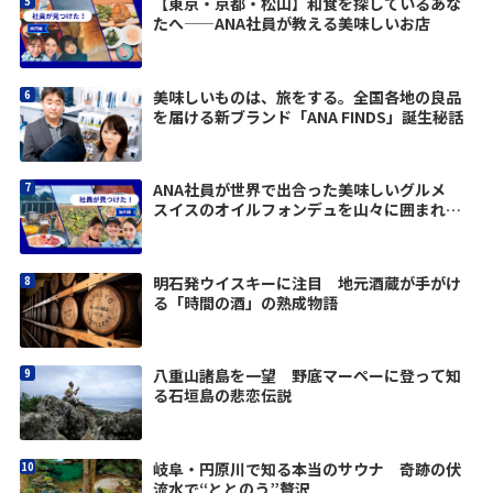
【東京・京都・松山】和食を探しているあな
たへ——ANA社員が教える美味しいお店
美味しいものは、旅をする。全国各地の良品
を届ける新ブランド「ANA FINDS」誕生秘話
ANA社員が世界で出合った美味しいグルメ
スイスのオイルフォンデュを山々に囲まれて
堪能
明石発ウイスキーに注目 地元酒蔵が手がけ
る「時間の酒」の熟成物語
八重山諸島を一望 野底マーペーに登って知
る石垣島の悲恋伝説
岐阜・円原川で知る本当のサウナ 奇跡の伏
流水で“ととのう”贅沢