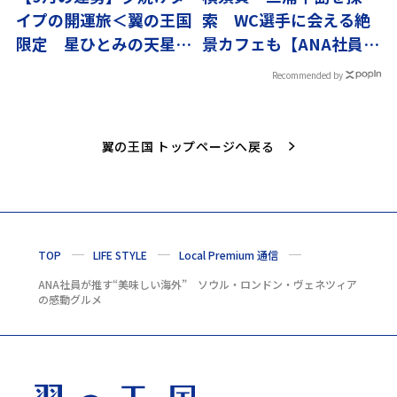
イプの開運旅＜翼の王国
索 WC選手に会える絶
限定 星ひとみの天星術
景カフェも【ANA社員が
＞
おすすめ 国内編】
Recommended by
翼の王国 トップページへ戻る
TOP
LIFE STYLE
Local Premium 通信
ANA社員が推す“美味しい海外” ソウル・ロンドン・ヴェネツィア
の感動グルメ