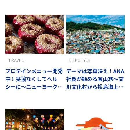
メを巡る旅
TRAVEL
LIFE STYLE
プロテインメニュー開発
テーマは写真映え！ANA
中！妥協なくしてヘル
社員が勧める釜山旅〜甘
シーに〜ニューヨーク、
川文化村から松島海上
ヴィヴィッドに街を彩る
ケーブルカー
最旬ドーナツ-6