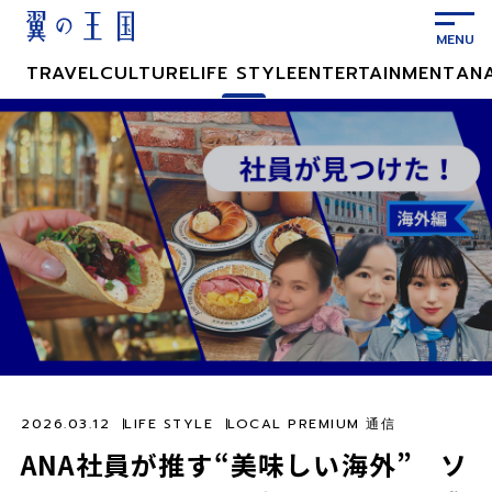
メ
イ
ン
TRAVEL
CULTURE
LIFE STYLE
ENTERTAINMENT
AN
コ
ン
テ
ン
ツ
に
ス
キ
ッ
プ
2026.03.12
LIFE STYLE
LOCAL PREMIUM 通信
ANA社員が推す“美味しい海外” ソ