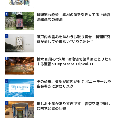
料理家も絶賛 素材の味を引き立てる上嶋醤
油醸造店の醤油
瀬戸内の旨みを味わうお取り寄せ 料理研究
家が愛してやまない“いりこ出汁”
栃木 那須の“穴場”湯治場で薬草湯にヒリヒリ
する至福〜Deportare Tripvol.11
その頭痛、髪型が原因かも？ ポニーテールや
夜会巻きに潜むリスク
推しお土産がありすぎです 青森空港で楽し
む味覚と雪の壮観