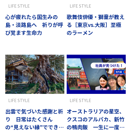
LIFE STYLE
LIFE STYLE
心が疲れたら国生みの
歌舞伎俳優・獅童が教え
島・淡路島へ 祈りが呼
る［東京vs.大阪］至極
び覚ます生命力
のラーメン
LIFE STYLE
LIFE STYLE
出雲で気づいた感謝と祈
オーストラリアの星空、
り 日常はたくさん
クスコのアルパカ、新竹
の“見えない縁”でできて
の鴨肉飯 一生に一度は