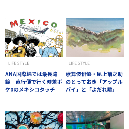
いる
体験すべき旅
LIFE STYLE
LIFE STYLE
ANA国際線では最長路
歌舞伎俳優・尾上菊之助
線 直行便で行く時差ボ
のとっておき「アップル
ケ0のメキシコタッチ
パイ」と「よだれ鶏」