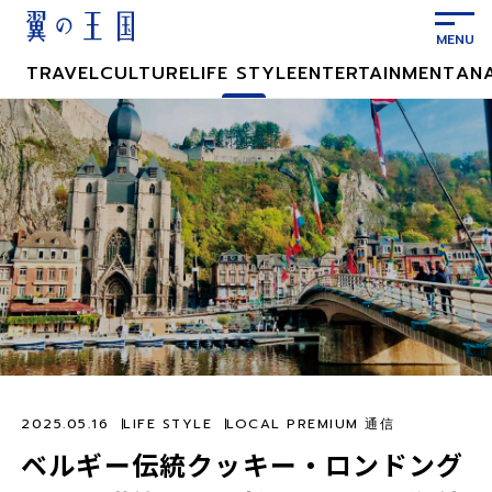
メ
イ
ン
TRAVEL
CULTURE
LIFE STYLE
ENTERTAINMENT
AN
コ
ン
テ
ン
ツ
に
ス
キ
ッ
プ
2025.05.16
LIFE STYLE
LOCAL PREMIUM 通信
ベルギー伝統クッキー・ロンドング