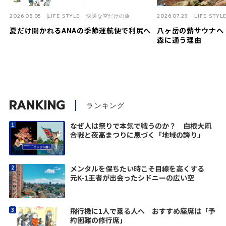
2026.08.05
LIFE STYLE
快適な空だけの旅
2026.07.29
LIFE STYL
夏だけ開かれるANAの季節運航便で利尻へ
八ヶ岳の薪サウナへ
森に通う理由
RANKING
ランキング
なぜ人は祭りで本気で戦うのか？ 白根大凧
合戦と夜高まつりに息づく「地域の誇り」
メンタルを保ちたい時こそ目線を高くする
元K-1王者が出会ったシドニーの広い空
飛行機に1人で乗る人へ おすすめ座席は「予
約困難の修行席」