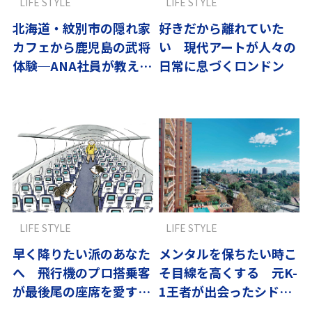
LIFE STYLE
LIFE STYLE
北海道・紋別市の隠れ家
好きだから離れていた
カフェから鹿児島の武将
い 現代アートが人々の
体験─ANA社員が教える
日常に息づくロンドン
とっておき旅
LIFE STYLE
LIFE STYLE
早く降りたい派のあなた
メンタルを保ちたい時こ
へ 飛行機のプロ搭乗客
そ目線を高くする 元K-
が最後尾の座席を愛する
1王者が出会ったシド
理由
ニーの広い空