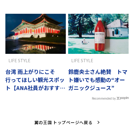
LIFE STYLE
LIFE STYLE
台湾 雨上がりにこそ
鈴鹿央士さん絶賛 トマ
行ってほしい観光スポッ
ト嫌いでも感動の“オー
ト【ANA社員がおすすめ
ガニックジュース”
海外編】
Recommended by
翼の王国 トップページへ戻る