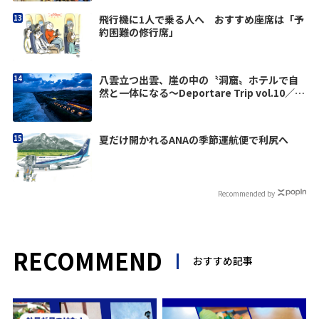
飛行機に1人で乗る人へ おすすめ座席は「予
約困難の修行席」
八雲立つ出雲、崖の中の〝洞窟〟ホテルで自
然と一体になる～Deportare Trip vol.10／島
根
夏だけ開かれるANAの季節運航便で利尻へ
Recommended by
RECOMMEND
おすすめ記事