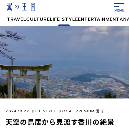
メ
イ
ン
TRAVEL
CULTURE
LIFE STYLE
ENTERTAINMENT
AN
コ
ン
テ
ン
ツ
に
ス
キ
ッ
プ
2024.10.22
LIFE STYLE
LOCAL PREMIUM 通信
天空の鳥居から見渡す香川の絶景