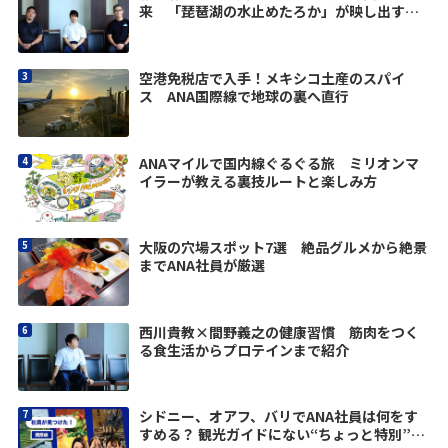
来 「琵琶湖の水止めたろか」が映し出す価
値観
空港免税店で入手！メキシコ土産のスパイ
ス ANA国際線で地球の裏へ直行
ANAマイルで国内線ぐるぐる旅 ミリオンマ
イラーが教える裏技ルートと楽しみ方
大阪の穴場スポット7選 絶品グルメから絶景
までANA社員が厳選
西川貴教×間野義之の健康習慣 筋肉をつく
る食生活からプロテインまで紹介
シドニー、オアフ、バリでANA社員は何をす
すめる？ 観光ガイドにない“ちょっと特別”な