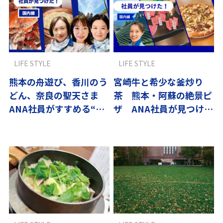
LIFE STYLE
LIFE STYLE
熊本の舟遊び、香川のう
宮崎牛と希少な釜炒り
どん、奈良の聖天さま
茶 熊本・阿蘇の絶景ピ
ANA社員がすすめる“日
ザ ANA社員が見つけ
本のちょっと特別な寄り
た“わざわざ行きたい”九
道”
州グルメ