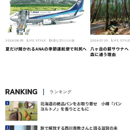
2026.08.05
LIFE STYLE
快適な空だけの旅
2026.07.29
LIFE STYL
夏だけ開かれるANAの季節運航便で利尻へ
八ヶ岳の薪サウナへ
森に通う理由
RANKING
ランキング
北海道の絶品パンをお取り寄せ 小樽『パン
ヨルトノ』を香りとともに
旅で解放する西川貴教さんと語る滋賀の未