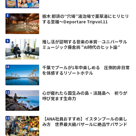
口コミ旅
栃木 那須の“穴場”湯治場で薬草湯にヒリヒリ
する至福〜Deportare Tripvol.11
推し活が証明する音楽の本質─ユニバーサル
ミュージック藤倉尚 “AI時代のヒット論”
千葉でプールが1年中楽しめる 圧倒的非日常
を体感するリゾートホテル
心が疲れたら国生みの島・淡路島へ 祈りが
呼び覚ます生命力
【ANA社員おすすめ】イスタンブールの楽し
み方 世界最大級バザールに絶品サバサンド