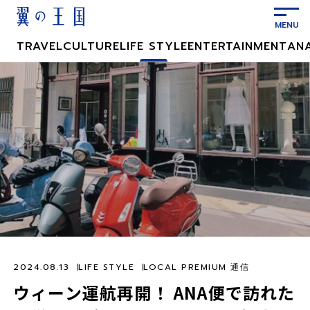
メ
イ
ン
TRAVEL
CULTURE
LIFE STYLE
ENTERTAINMENT
AN
コ
ン
テ
ン
ツ
に
ス
キ
ッ
プ
2024.08.13
LIFE STYLE
LOCAL PREMIUM 通信
ウィーン運航再開！ ANA便で訪れた