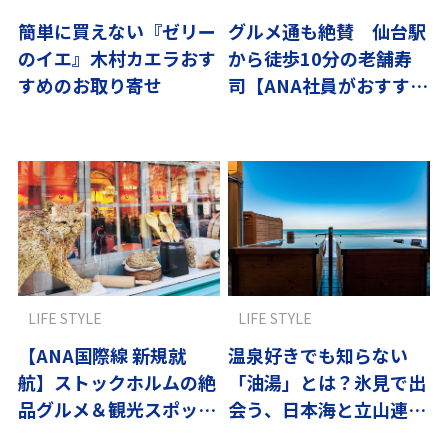
簡単に買えない『ゼリー
グルメ通も絶賛 仙台駅
のイエ』木村カエラおす
から徒歩10分の老舗寿
すめのお取り寄せ
司【ANA社員がおすすめ
国内編】
LIFE STYLE
LIFE STYLE
【ANA国際線 新規就
温泉好きでも知らない
航】ストックホルムの絶
「油湯」とは？氷見で出
品グルメ＆観光スポット
会う、日本海と立山連峰
を社員がおすすめ
の特等席