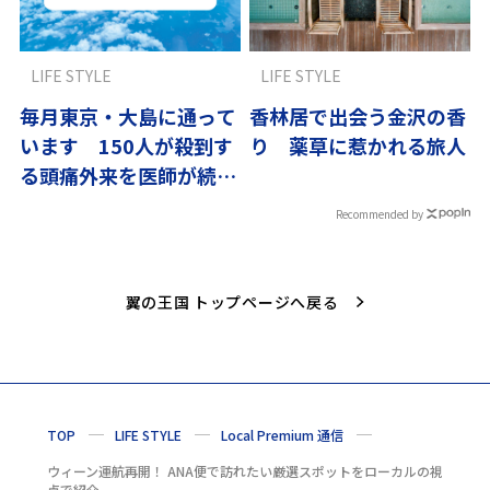
LIFE STYLE
LIFE STYLE
毎月東京・大島に通って
香林居で出会う金沢の香
います 150人が殺到す
り 薬草に惹かれる旅人
る頭痛外来を医師が続け
る理由
Recommended by
翼の王国 トップページへ戻る
TOP
LIFE STYLE
Local Premium 通信
ウィーン運航再開！ ANA便で訪れたい厳選スポットをローカルの視
点で紹介