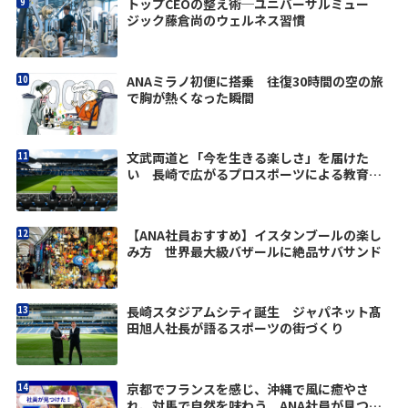
トップCEOの整え術─ユニバーサルミュー
ジック藤倉尚のウェルネス習慣
ANAミラノ初便に搭乗 往復30時間の空の旅
で胸が熱くなった瞬間
文武両道と「今を生きる楽しさ」を届けた
い 長崎で広がるプロスポーツによる教育改
革
【ANA社員おすすめ】イスタンブールの楽し
み方 世界最大級バザールに絶品サバサンド
長崎スタジアムシティ誕生 ジャパネット髙
田旭人社長が語るスポーツの街づくり
京都でフランスを感じ、沖縄で風に癒やさ
れ、対馬で自然を味わう ANA社員が見つけ