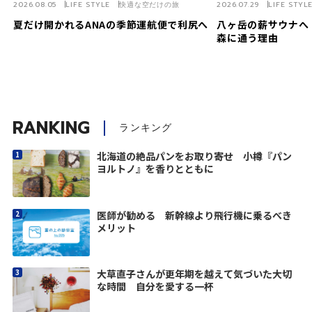
2026.08.05
LIFE STYLE
快適な空だけの旅
2026.07.29
LIFE STYL
夏だけ開かれるANAの季節運航便で利尻へ
八ヶ岳の薪サウナへ
森に通う理由
RANKING
ランキング
北海道の絶品パンをお取り寄せ 小樽『パン
ヨルトノ』を香りとともに
医師が勧める 新幹線より飛行機に乗るべき
メリット
大草直子さんが更年期を越えて気づいた大切
な時間 自分を愛する一杯