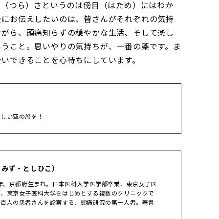
辛（つら）さというのは傍目（はため）にはわか
後にお伝えしたいのは、皆さんがそれぞれの気持
ながら、頭痛知らずの穏やかな生活、そして楽し
いうこと。思いやりの気持ちが、一番の薬です。ま
会いできることを心待ちにしています。
楽しい空の旅を！
しみず・としひこ）
8年、京都府生まれ。日本医科大学医学部卒業、東京女子医
在、東京女子医科大学をはじめとする複数のクリニックで
数百人の患者さんを診察する、頭痛研究の第一人者。著書