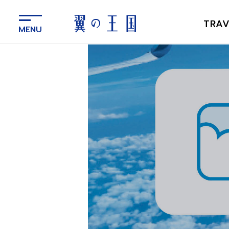
メ
イ
TRAV
ン
コ
ン
テ
ン
ツ
に
ス
キ
ッ
プ