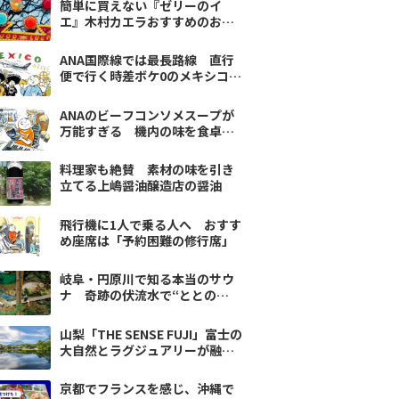
簡単に買えない『ゼリーのイ
エ』木村カエラおすすめのお取
り寄せ
ANA国際線では最長路線 直行
便で行く時差ボケ0のメキシコ
タッチ
ANAのビーフコンソメスープが
万能すぎる 機内の味を食卓の
定番に
料理家も絶賛 素材の味を引き
立てる上嶋醤油醸造店の醤油
飛行機に1人で乗る人へ おすす
め座席は「予約困難の修行席」
岐阜・円原川で知る本当のサウ
ナ 奇跡の伏流水で“ととの
う”贅沢
山梨「THE SENSE FUJI」富士の
大自然とラグジュアリーが融合
した大人の宿〜旅で潤う vol.13
京都でフランスを感じ、沖縄で