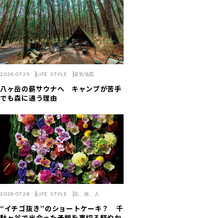
2026.07.29
LIFE STYLE
湯気地図
八ヶ岳の薪サウナへ キャンプが苦手
でも森に通う理由
2026.07.28
LIFE STYLE
花、旅、人
“イチゴ抜き”のショートケーキ？ 千
駄ヶ谷で出会った予想を裏切る軽やか