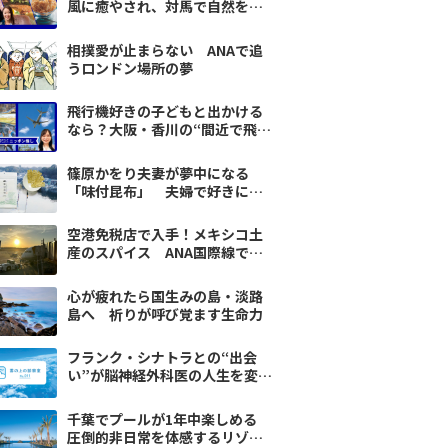
風に癒やされ、対馬で自然を味
わう ANA社員が見つけた旅の
楽しみ
相撲愛が止まらない ANAで追
うロンドン場所の夢
飛行機好きの子どもと出かける
なら？大阪・香川の“間近で飛
ぶ”特別な体験へ
篠原かをり夫妻が夢中になる
「味付昆布」 夫婦で好きにな
る味は案外めずらしい
空港免税店で入手！メキシコ土
産のスパイス ANA国際線で地
球の裏へ直行
心が疲れたら国生みの島・淡路
島へ 祈りが呼び覚ます生命力
フランク・シナトラとの“出会
い”が脳神経外科医の人生を変え
る
千葉でプールが1年中楽しめる
圧倒的非日常を体感するリゾー