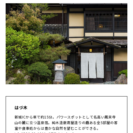
はづ木
新城ICから車で約15分。パワースポットとして名高い鳳来寺
山の麓に立つ温泉宿。純木造数寄屋造りの趣ある全5部屋の客
室や食事処からは豊かな自然を望むことができる。