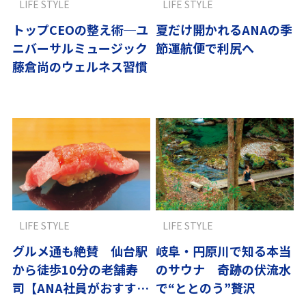
LIFE STYLE
LIFE STYLE
トップCEOの整え術─ユ
夏だけ開かれるANAの季
ニバーサルミュージック
節運航便で利尻へ
藤倉尚のウェルネス習慣
LIFE STYLE
LIFE STYLE
グルメ通も絶賛 仙台駅
岐阜・円原川で知る本当
から徒歩10分の老舗寿
のサウナ 奇跡の伏流水
司【ANA社員がおすすめ
で“ととのう”贅沢
国内編】