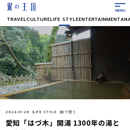
メ
イ
ン
TRAVEL
CULTURE
LIFE STYLE
ENTERTAINMENT
AN
コ
ン
テ
ン
ツ
に
ス
キ
ッ
プ
2024.01.26
LIFE STYLE
旅で潤う
愛知「はづ木」開湯 1300年の湯と