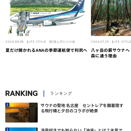
2026.08.05
LIFE STYLE
快適な空だけの旅
2026.07.29
LIFE STYL
夏だけ開かれるANAの季節運航便で利尻へ
八ヶ岳の薪サウナへ
森に通う理由
RANKING
ランキング
サウナの聖地 名古屋 セントレアを離着陸す
る飛行機と夕日のコラボが絶景
温泉好きでも知らない「油湯」とは？氷見で