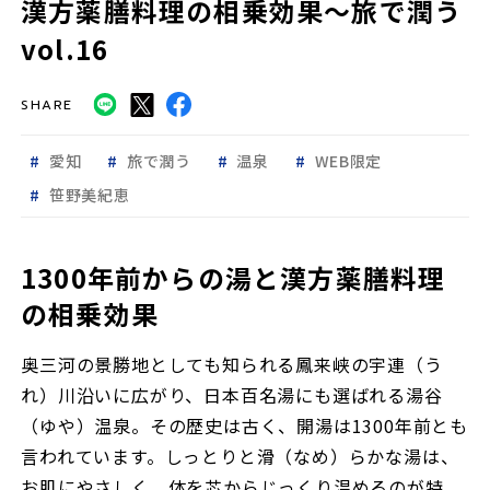
漢方薬膳料理の相乗効果〜旅で潤う
vol.16
SHARE
愛知
旅で潤う
温泉
WEB限定
笹野美紀恵
1300年前からの湯と漢方薬膳料理
の相乗効果
奥三河の景勝地としても知られる鳳来峡の宇連（う
れ）川沿いに広がり、日本百名湯にも選ばれる湯谷
（ゆや）温泉。その歴史は古く、開湯は1300年前とも
言われています。しっとりと滑（なめ）らかな湯は、
お肌にやさしく、体を芯からじっくり温めるのが特