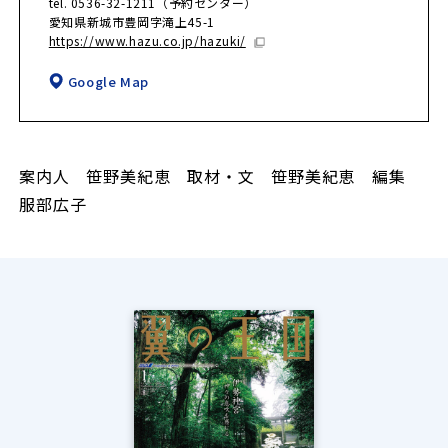
tel. 0536-32-1211（予約センター）
愛知県新城市豊岡字滝上45-1
https://www.hazu.co.jp/hazuki/
Google Map
案内人 笹野美紀恵 取材・文 笹野美紀恵 編集
服部広子