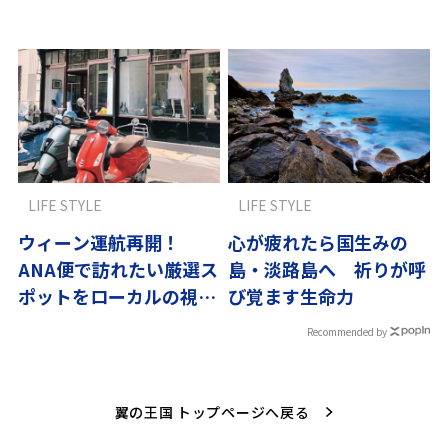
LIFE STYLE
LIFE STYLE
ウィーン運航再開！
心が疲れたら国生みの
ANA便で訪れたい厳選ス
島・淡路島へ 祈りが呼
ポットをローカルの視点
び覚ます生命力
で紹介
Recommended by
翼の王国 トップページへ戻る