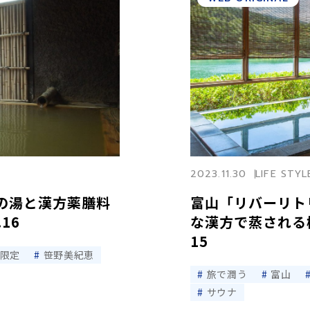
2023.11.30
LIFE STYL
年の湯と漢方薬膳料
富山「リバーリト
16
な漢方で蒸される極
15
B限定
笹野美紀恵
旅で潤う
富山
サウナ