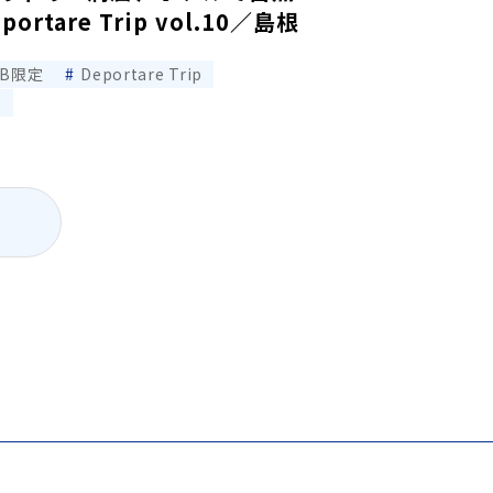
tare Trip vol.10／島根
EB限定
Deportare Trip
ナ