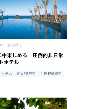
YLE
旅で潤う
年中楽しめる 圧倒的非日常
トホテル
ホテル
WEB限定
笹野美紀恵