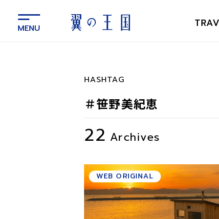
メ
イ
TRAV
ン
コ
ン
テ
ン
HASHTAG
ツ
に
＃笹野美紀恵
ス
キ
22
ッ
Archives
プ
WEB ORIGINAL