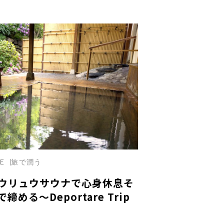
LE
旅で潤う
ウリュウサウナで心身休息そ
める～Deportare Trip