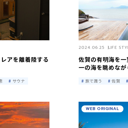
2024.06.25
LIFE STY
トレアを離着陸する
佐賀の有明海を一
一の海を眺めなが
恵
サウナ
旅で潤う
佐賀
WEB ORIGINAL