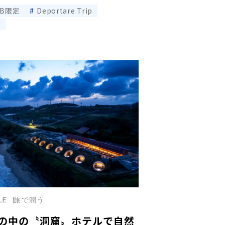
EB限定
Deportare Trip
ナ
LE
旅で潤う
の中の〝洞窟〟ホテルで自然