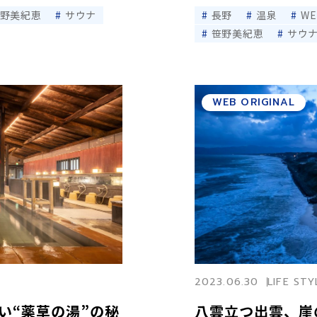
野美紀恵
サウナ
長野
温泉
W
笹野美紀恵
サウ
WEB ORIGINAL
2023.06.30
LIFE STY
い“薬草の湯”の秘
八雲立つ出雲、崖