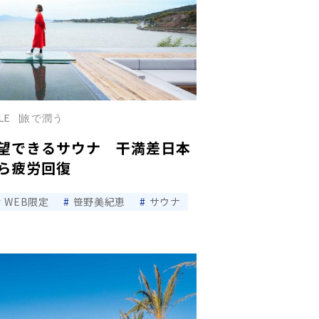
LE
旅で潤う
望できるサウナ 干満差日本
ら疲労回復
WEB限定
笹野美紀恵
サウナ