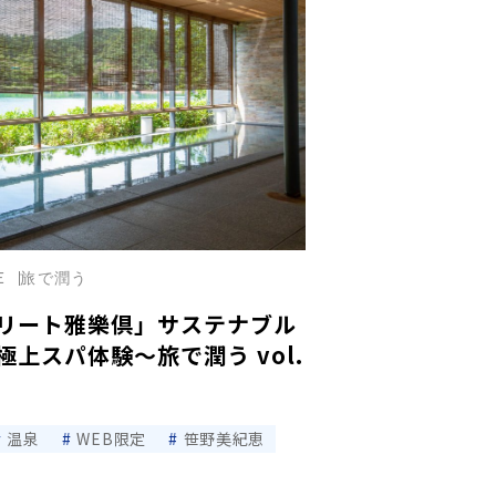
E
旅で潤う
リート雅樂倶」サステナブル
上スパ体験〜旅で潤う vol.
温泉
WEB限定
笹野美紀恵