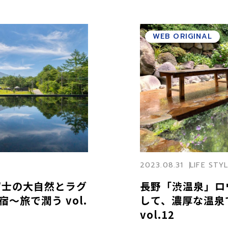
WEB ORIGINAL
2023.08.31
LIFE STY
I」富士の大自然とラグ
長野「渋温泉」ロ
〜旅で潤う vol.
して、濃厚な温泉で締
vol.12