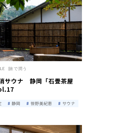
YLE
旅で潤う
消サウナ 静岡「石畳茶屋
l.17
定
静岡
笹野美紀恵
サウナ