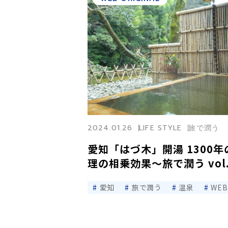
2024.01.26
LIFE STYLE
旅で潤う
愛知「はづ木」開湯 1300
理の相乗効果〜旅で潤う vol.
愛知
旅で潤う
温泉
WE