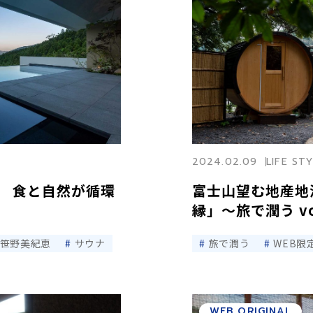
2024.02.09
LIFE ST
 食と自然が循環
富士山望む地産地
縁」〜旅で潤う vo
笹野美紀恵
サウナ
旅で潤う
WEB限
WEB ORIGINAL