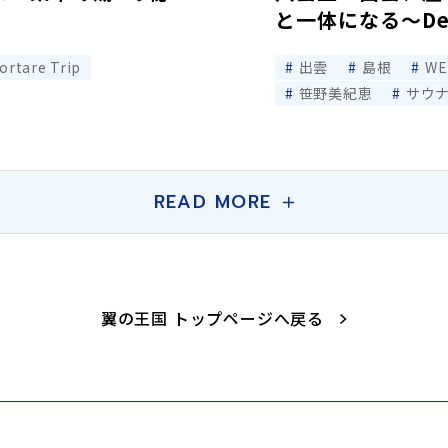
と一体になる～Depor
ortare Trip
出雲
島根
W
笹野美紀恵
サウ
READ MORE
翼の王国 トップページへ戻る