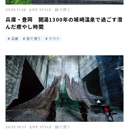
2025.11.26
LIFE STYLE
旅で潤う
兵庫・豊岡 開湯1300年の城崎温泉で過ごす澄
んだ癒やし時間
兵庫
旅で潤う
サウナ
2025.10.17
LIFE STYLE
旅で潤う