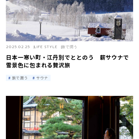
2025.02.25
LIFE STYLE
旅で潤う
日本一寒い町・江丹別でととのう 薪サウナで
雪景色に包まれる贅沢旅
旅で潤う
サウナ