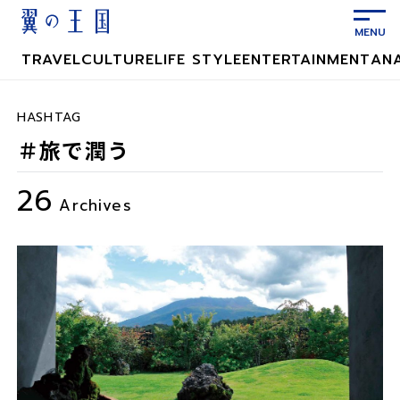
メ
イ
ン
TRAVEL
CULTURE
LIFE STYLE
ENTERTAINMENT
AN
コ
ン
テ
HASHTAG
ン
＃旅で潤う
ツ
に
26
ス
Archives
キ
ッ
プ