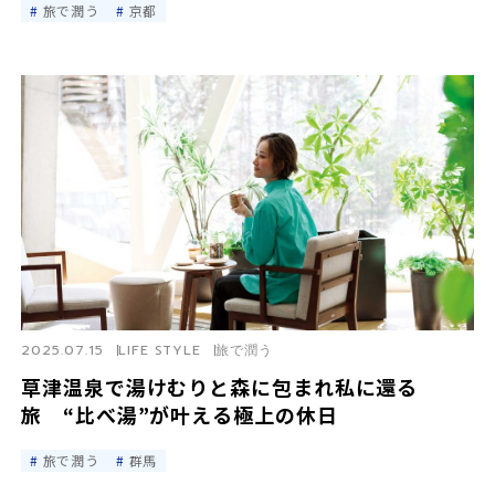
旅で潤う
京都
2025.07.15
LIFE STYLE
旅で潤う
草津温泉で湯けむりと森に包まれ私に還る
旅 “比べ湯”が叶える極上の休日
旅で潤う
群馬