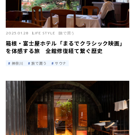
2025.01.28
LIFE STYLE
旅で潤う
箱根・富士屋ホテル「まるでクラシック映画」
を体感する旅 全館修復経て繋ぐ歴史
神奈川
旅で潤う
サウナ