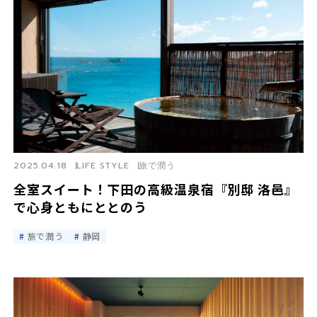
2025.04.18
LIFE STYLE
旅で潤う
全室スイート！下田の高級温泉宿『別邸 洛邑』
で心身ともにととのう
旅で潤う
静岡