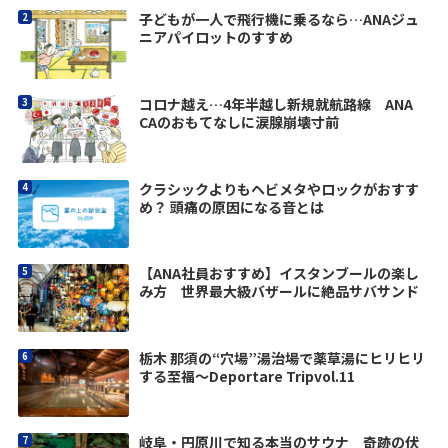
子どもが一人で飛行機に乗るなら…ANAジュ
ニアパイロットのすすめ
コロナ越え…4年半越し新規就航路線 ANA
CAのおもてなしに涙腺崩壊寸前
クラシックよりもヘビメタやロックがおすす
め？ 頭痛の原因になる音とは
【ANA社員おすすめ】イスタンブールの楽し
み方 世界最大級バザールに絶品サバサンド
栃木 那須の“穴場”湯治場で薬草湯にヒリヒリ
する至福〜Deportare Tripvol.11
岐阜・円原川で知る本当のサウナ 奇跡の伏