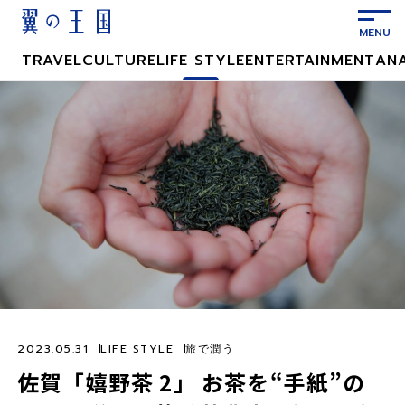
メ
イ
ン
TRAVEL
CULTURE
LIFE STYLE
ENTERTAINMENT
AN
コ
ン
テ
ン
ツ
に
ス
キ
ッ
プ
2023.05.31
LIFE STYLE
旅で潤う
佐賀「嬉野茶 2」 お茶を“手紙”の