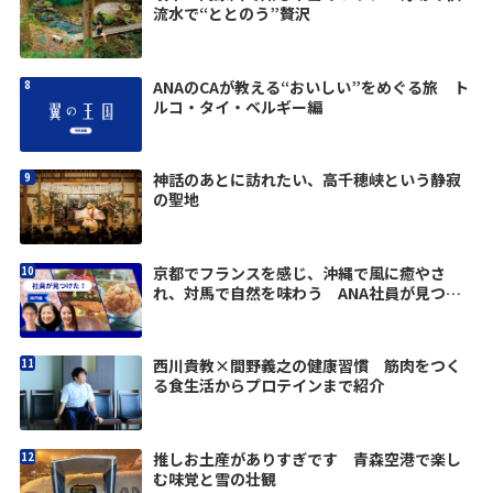
流水で“ととのう”贅沢
ANAのCAが教える“おいしい”をめぐる旅 ト
ルコ・タイ・ベルギー編
神話のあとに訪れたい、高千穂峡という静寂
の聖地
京都でフランスを感じ、沖縄で風に癒やさ
れ、対馬で自然を味わう ANA社員が見つけ
た旅の楽しみ
西川貴教×間野義之の健康習慣 筋肉をつく
る食生活からプロテインまで紹介
推しお土産がありすぎです 青森空港で楽し
む味覚と雪の壮観