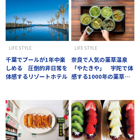
LIFE STYLE
LIFE STYLE
千葉でプールが1年中楽
奈良で人気の薬草温泉
しめる 圧倒的非日常を
「やたきや」 宇陀で体
体感するリゾートホテル
感する1000年の薬草文
化と効果