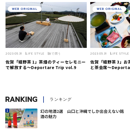
WEB ORIGINAL
WEB ORIGINAL
2023.05.31
LIFE STYLE
旅で潤う
2023.05.31
LIFE STYLE
佐賀「嬉野茶 1」茶畑のティーセレモニー
佐賀「嬉野茶 3」
で解放する～Deportare Trip vol.9
と茶会席～Deportare
RANKING
ランキング
幻の地酒2選 山口と沖縄でしか出会えない銘
酒の魅力