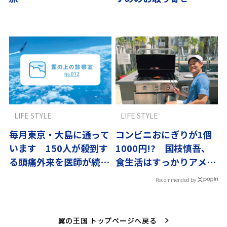
LIFE STYLE
LIFE STYLE
毎月東京・大島に通って
コンビニおにぎりが1個
います 150人が殺到す
1000円!? 国枝慎吾、
る頭痛外来を医師が続け
食生活はすっかりアメリ
る理由
カン
Recommended by
翼の王国 トップページへ戻る