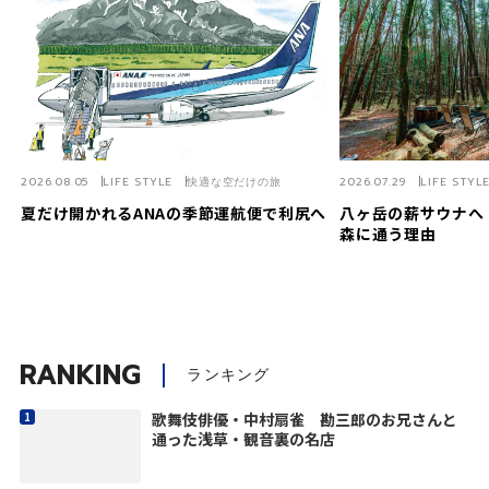
2026.08.05
LIFE STYLE
快適な空だけの旅
2026.07.29
LIFE STYL
夏だけ開かれるANAの季節運航便で利尻へ
八ヶ岳の薪サウナへ
森に通う理由
RANKING
ランキング
歌舞伎俳優・中村扇雀 勘三郎のお兄さんと
通った浅草・観音裏の名店