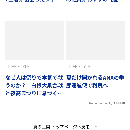
ニーの広い空
編】
LIFE STYLE
LIFE STYLE
なぜ人は祭りで本気で戦
夏だけ開かれるANAの季
うのか？ 白根大凧合戦
節運航便で利尻へ
と夜高まつりに息づく
「地域の誇り」
Recommended by
翼の王国 トップページへ戻る