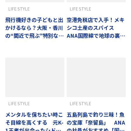
LIFE STYLE
LIFE STYLE
飛行機好きの子どもと出
空港免税店で入手！メキ
かけるなら？大阪・香川
シコ土産のスパイス
の“間近で飛ぶ”特別な体
ANA国際線で地球の裏へ
験へ
直行
LIFE STYLE
LIFE STYLE
メンタルを保ちたい時こ
五島列島で釣り三昧！魚
そ目線を高くする 元K-
の宝庫「奈留島」 ANA
1王者が出会ったシド
の社員がおすすめ【国内