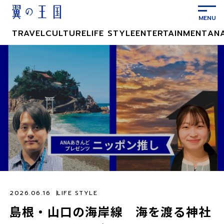
メ
イ
ン
TRAVEL
CULTURE
LIFE STYLE
ENTERTAINMENT
AN
コ
ン
テ
ン
ツ
に
ス
キ
ッ
プ
2026.06.16
LIFE STYLE
島根・山口の海岸線 海を渡る神社