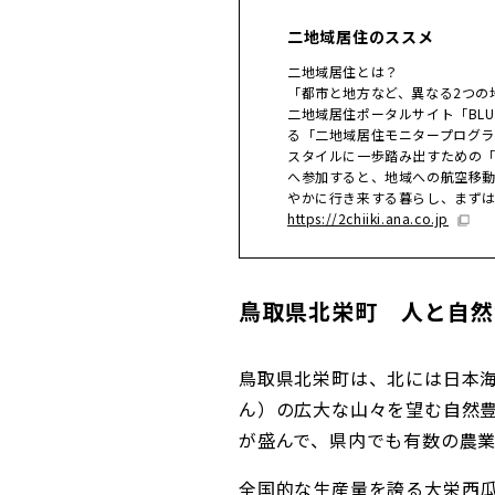
二地域居住のススメ
二地域居住とは？
「都市と地方など、異なる2つの
二地域居住ポータルサイト「BLUE
る「二地域居住モニタープログ
スタイルに一歩踏み出すための
へ参加すると、地域への航空移動
やかに行き来する暮らし、まず
https://2chiiki.ana.co.jp
鳥取県北栄町 人と自然
鳥取県北栄町は、北には日本
ん）の広大な山々を望む自然
が盛んで、県内でも有数の農
全国的な生産量を誇る大栄西