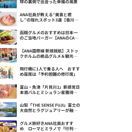
球の裏側で出会った幸福の風景
ANA社員が教える“美食と癒
し”の隠れスポット3選【香川・
東京・福岡】
函館グルメのおすすめは日本一
のご当地バーガー【ANAのCAが
おすすめ】
【ANA国際線 新規就航】ストッ
クホルムの絶品グルメ＆観光ス
ポットを社員がおすすめ
飛行機に1人で乗る人へ おすす
め座席は「予約困難の修行席」
富山・魚津「片貝川2」新感覚日
本酒バルとミシュラン星獲得の
鮨屋～Deportare Trip vol.11
山梨「THE SENSE FUJI」富士の
大自然とラグジュアリーが融合
した大人の宿〜旅で潤う vol.13
グルメ旅好きANA社員おすす
め ローマとミラノで「行列し