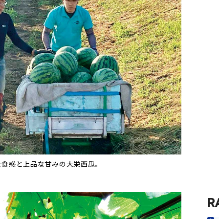
た食感と上品な甘みの大栄西瓜。
R