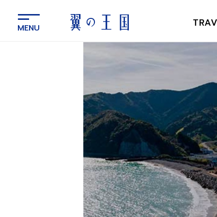
メ
イ
TRAV
ン
コ
ン
テ
ン
ツ
に
ス
キ
ッ
プ