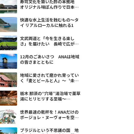
寿司文化を築いた酢の本拠地
オリジナル味ぽん作りで日本の
味を体感
快適な水上生活を蝕むもの〜タ
イ リアルローカルに触れる1
文武両道と「今を生きる楽し
さ」を届けたい 長崎で広がる
プロスポーツによる教育改革
12月のごあいさつ ANAは地域
の皆さまとともに
地域に愛されて磨かれ育ってい
く「麦とビールと人」〜〝未
来〟を紡ぐ徳島4
栃木 那須の“穴場”湯治場で薬草
湯にヒリヒリする至福〜
Deportare Tripvol.11
世界最速の乾杯を！ANAだけの
ボージョレ・ヌーヴォーを空の
上で
ブラジルという不思議の国 地