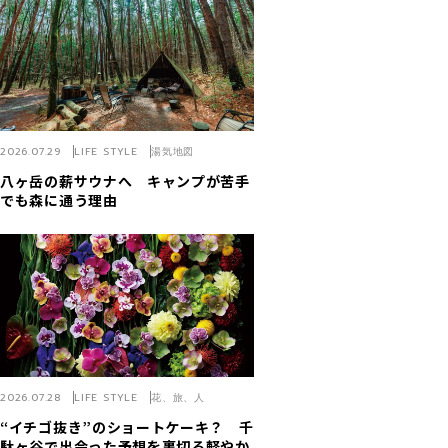
2026.07.29
LIFE STYLE
湯気地図
八ヶ岳の薪サウナへ キャンプが苦手
でも森に通う理由
2026.07.28
LIFE STYLE
花、旅、人
“イチゴ抜き”のショートケーキ？ 千
駄ヶ谷で出会った予想を裏切る軽やか