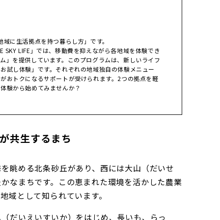
地域に生活拠点を持つ暮らし方」です。
 SKY LIFE」では、移動費を抑えながら各地域を体験でき
ラム」を提供しています。このプログラムは、新しいライフ
「お試し体験」です。それぞれの地域独自の体験メニュー
がおトクになるサポートが受けられます。2つの拠点を軽
は体験から始めてみませんか？
が共生するまち
海を眺める北条砂丘があり、西には大山（だいせ
豊かなまちです。この恵まれた環境を活かした農業
業地域として知られています。
瓜（だいえいすいか）をはじめ、長いも、らっ