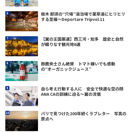
栃木 那須の“穴場”湯治場で薬草湯にヒリヒリ
する至福〜Deportare Tripvol.11
【翼の王国厳選】西三河・知多 歴史と自然
が織りなす観光地6選
鈴鹿央士さん絶賛 トマト嫌いでも感動
の“オーガニックジュース”
自ら考え行動する人に 安全で快適な空の顔
ANA CAの訓練に迫る〜翼の流儀
パリで見つけた200年続くラブレター 写真の
原点へ