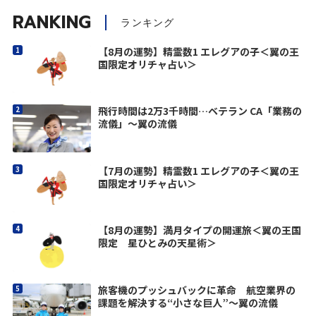
RANKING
ランキング
【8月の運勢】精霊数1 エレグアの子＜翼の王
国限定オリチャ占い＞
飛行時間は2万3千時間…ベテラン CA「業務の
流儀」～翼の流儀
【7月の運勢】精霊数1 エレグアの子＜翼の王
国限定オリチャ占い＞
【8月の運勢】満月タイプの開運旅＜翼の王国
限定 星ひとみの天星術＞
旅客機のプッシュバックに革命 航空業界の
課題を解決する“小さな巨人”〜翼の流儀