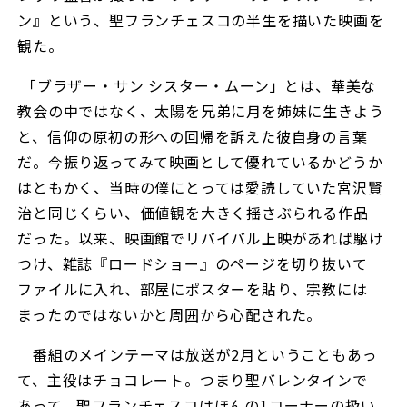
ン』という、聖フランチェスコの半生を描いた映画を
観た。
「ブラザー・サン シスター・ムーン」とは、華美な
教会の中ではなく、太陽を兄弟に月を姉妹に生きよう
と、信仰の原初の形への回帰を訴えた彼自身の言葉
だ。今振り返ってみて映画として優れているかどうか
はともかく、当時の僕にとっては愛読していた宮沢賢
治と同じくらい、価値観を大きく揺さぶられる作品
だった。以来、映画館でリバイバル上映があれば駆け
つけ、雑誌『ロードショー』のページを切り抜いて
ファイルに入れ、部屋にポスターを貼り、宗教には
まったのではないかと周囲から心配された。
番組のメインテーマは放送が2月ということもあっ
て、主役はチョコレート。つまり聖バレンタインで
あって、聖フランチェスコはほんの1コーナーの扱い