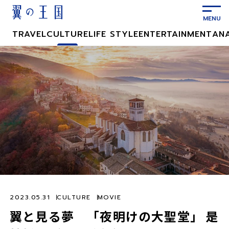
メ
イ
ン
TRAVEL
CULTURE
LIFE STYLE
ENTERTAINMENT
AN
コ
ン
テ
ン
ツ
に
ス
キ
ッ
プ
2023.05.31
CULTURE
MOVIE
翼と見る夢 「夜明けの大聖堂」 是