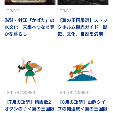
TRAVEL
TRAVEL
滋賀・針江「かばた」の
【翼の王国厳選】ストッ
水文化 未来へつなぐ豊
クホルム観光ガイド 歴
かな暮らし
史、文化、自然を満喫す
るおすすめスポット10
選
ENTERTAINMENT
ENTERTAINMENT
【7月の運勢】精霊数2
【8月の運勢】山脈タイ
オグンの子＜翼の王国限
プの開運旅＜翼の王国限