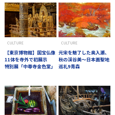
CULTURE
CULTURE
【東京博物館】国宝仏像
元宋を魅了した奥入瀬、
11体を寺外で初展示
秋の渓谷美～日本画聖地
特別展「中尊寺金色堂」
巡礼9青森