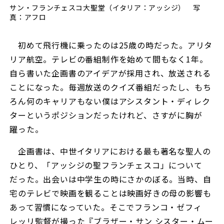
サン・フランチェスコ大聖堂（イタリア：アッシジ） 写
真：アフロ
初めて飛行機に乗ったのは25歳の時だった。アリタ
リア航空。テレビの番組制作を始めて間もなく1年。
自ら書いた企画書のアイデアが採用され、放送される
ことになった。毎週放送のクイズ番組だったし、もち
ろん何のキャリアもない僕はアシスタント・ディレク
ターというポジションだったけれど、さすがに胸が
躍った。
企画書は、中世イタリアにおける最も著名な聖人の
ひとり、「アッシジの聖フランチェスコ」について
だった。出会いは中学生の時にさかのぼる。当時、自
宅のテレビで映画を観ることは映画好きの母の影響も
あって習慣になっていた。そこでフランコ・ゼフィ
レッリ監督が撮った『ブラザー・サン シスター・ムー