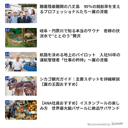
離着陸最難関の八丈島 95％の就航率を支え
るプロフェッショナルたち～翼の流儀
岐阜・円原川で知る本当のサウナ 奇跡の伏
流水で“ととのう”贅沢
航路を決める地上のパイロット 入社50年の
運航管理者「仕事の矜持」〜翼の流儀
シカゴ観光ガイド：主要スポットを詳細解説
【翼の王国おすすめ】
【ANA社員おすすめ】イスタンブールの楽し
み方 世界最大級バザールに絶品サバサンド
Recommended by