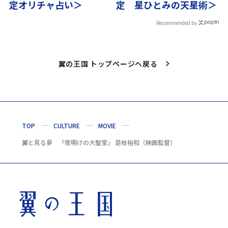
定オリチャ占い＞
定 星ひとみの天星術＞
Recommended by
翼の王国 トップページへ戻る
TOP
CULTURE
MOVIE
翼と見る夢 「夜明けの大聖堂」 是枝裕和（映画監督）