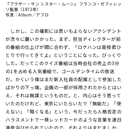
『ブラザー・サン シスター・ムーン』 フランコ・ゼフィレッ
リ監督（1972年）
写真：Album／アフロ
しかし、この撮影には思いもよらないアクシデント
が次々に襲いかかった。まず、担当ディレクターが前
の番組の仕上げが間に合わず、「ロケハンは是枝君ひ
とりで行ってきてよ」ということになった。びっくり
した。だってこのクイズ番組は当時会社の売上の3分
の1を占める人気番組で、ゴールデンタイムの放送
だ。かくいう僕はまだ新入社員の配属として参加した
ばかりの下っ端。企画の一部が採用されたからとはい
え、それは無謀というものだ。と、内心はそう思って
いたのだけれど、東京にいたらいたで「無能だ」「使
えない」「暗くなる」という、今だったら人格否定の
ハラスメントで一発レッドカードのような言葉を連日
連夜浴びせられていたので、それよりはまだましか、