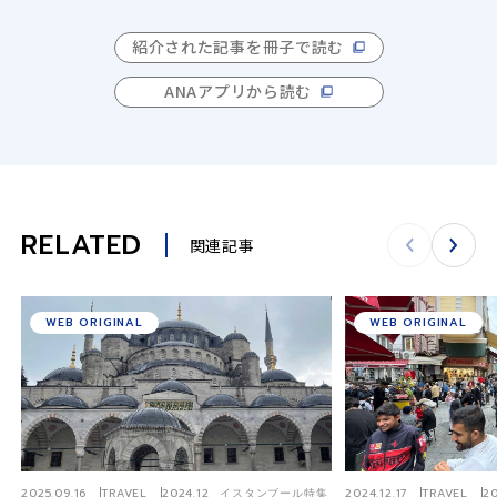
紹介された記事を冊子で読む
ANAアプリから読む
RELATED
関連記事
WEB ORIGINAL
WEB ORIGINAL
2025.09.16
TRAVEL
2024.12 イスタンブール特集
2024.12.17
TRAVEL
2