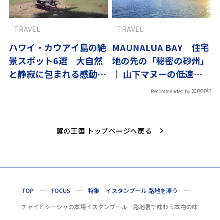
TRAVEL
TRAVEL
ハワイ・カウアイ島の絶
MAUNALUA BAY 住宅
景スポット6選 大自然
地の先の「秘密の砂州」
と静寂に包まれる感動の
｜ 山下マヌーの低速ハ
旅｜翼の王国厳選
ワイ#01
Recommended by
翼の王国 トップページへ戻る
TOP
FOCUS
特集 イスタンブール 路地を漂う
チャイとシーシャの本場イスタンブール 路地裏で味わう本物の味