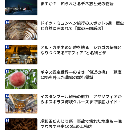
ますか？ 知られざるデネ族と光の物語
ドイツ・ミュンヘン旅行のスポット6選 歴史
と自然に囲まれて【翼の王国厳選】
アル・カポネの足跡を辿る シカゴの伝説と
なりつつある“マフィア”と名物ピザ
ギネス認定世界一の甘さ「包近の桃」 糖度
22%を叶えた農家の試行錯誤
イスタンブール観光の魅力 アヤソフィアか
らボスポラス海峡クルーズまで徹底ガイド
【翼の王国厳選】
岸和田だんじり祭 事故で壊れた地車も一晩
でなおす歴史100年の工務店