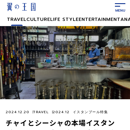
メ
イ
ン
TRAVEL
CULTURE
LIFE STYLE
ENTERTAINMENT
AN
コ
ン
テ
ン
ツ
に
ス
キ
ッ
プ
2024.12.20
TRAVEL
2024.12 イスタンブール特集
チャイとシーシャの本場イスタン