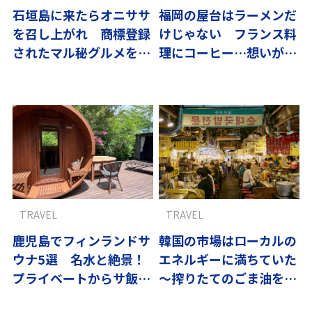
石垣島に来たらオニササ
福岡の屋台はラーメンだ
を召し上がれ 商標登録
けじゃない フランス料
されたマル秘グルメを初
理にコーヒー…想いが賑
体験
わいを創る
TRAVEL
TRAVEL
鹿児島でフィンランドサ
韓国の市場はローカルの
ウナ5選 名水と絶景！
エネルギーに満ちていた
プライベートからサ飯、
～搾りたてのごま油を求
最新ホテルまで
め、ソウルへvol.1