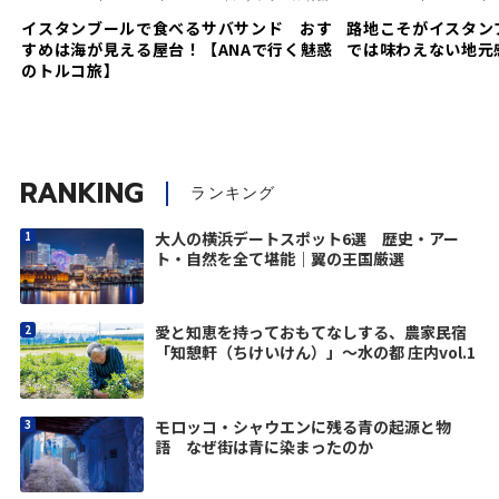
イスタンブールで食べるサバサンド おす
路地こそがイスタン
すめは海が見える屋台！【ANAで行く魅惑
では味わえない地元
のトルコ旅】
RANKING
ランキング
大人の横浜デートスポット6選 歴史・アー
ト・自然を全て堪能｜翼の王国厳選
愛と知恵を持っておもてなしする、農家民宿
「知憩軒（ちけいけん）」～水の都 庄内vol.1
モロッコ・シャウエンに残る青の起源と物
語 なぜ街は青に染まったのか