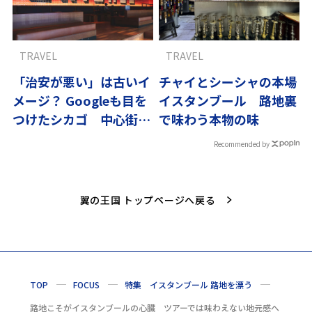
TRAVEL
TRAVEL
「治安が悪い」は古いイ
チャイとシーシャの本場
メージ？ Googleも目を
イスタンブール 路地裏
つけたシカゴ 中心街の
で味わう本物の味
復活劇
Recommended by
翼の王国 トップページへ戻る
TOP
FOCUS
特集 イスタンブール 路地を漂う
路地こそがイスタンブールの心臓 ツアーでは味わえない地元感へ