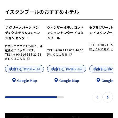
イスタンブールのおすすめホテル
ザ グリーン パーク ペン
ウィンザー ホテル コンベ
ダブルツリー バイ 
ディク ホテル&コンベン
ンション センター イスタ
ン イスタンブール 
ション センター
ンブール
TEL : ＋90 216 542 
市内へのアクセスも良く、滞
詳しくはこちら
在拠点にピッタリです。
TEL : ＋90 212 674 44 00
TEL : ＋90 216 585 21 21
詳しくはこちら
詳しくはこちら
検索する
検索する
検索する
（宿泊のみ）
（宿泊のみ）
（宿泊の
Google Map
Google Map
Google M