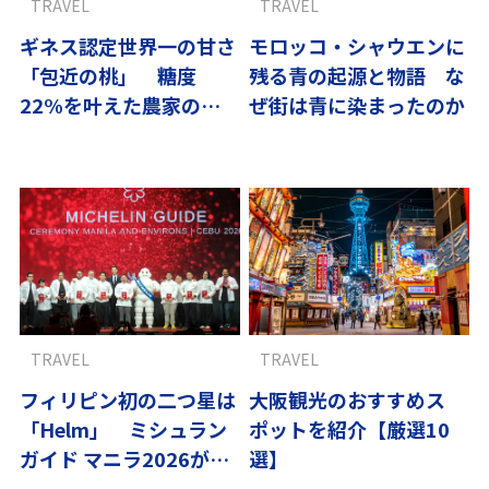
TRAVEL
TRAVEL
ギネス認定世界一の甘さ
モロッコ・シャウエンに
「包近の桃」 糖度
残る青の起源と物語 な
22%を叶えた農家の試
ぜ街は青に染まったのか
行錯誤
TRAVEL
TRAVEL
フィリピン初の二つ星は
大阪観光のおすすめス
「Helm」 ミシュラン
ポットを紹介【厳選10
ガイド マニラ2026が示
選】
す新・美食地図