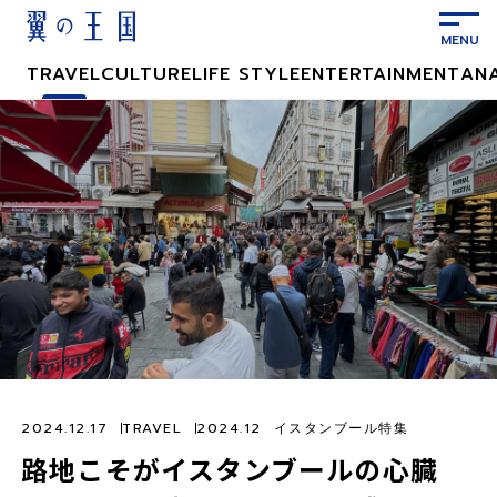
メ
イ
ン
TRAVEL
CULTURE
LIFE STYLE
ENTERTAINMENT
AN
コ
ン
テ
ン
ツ
に
ス
キ
ッ
プ
2024.12.17
TRAVEL
2024.12 イスタンブール特集
路地こそがイスタンブールの心臓