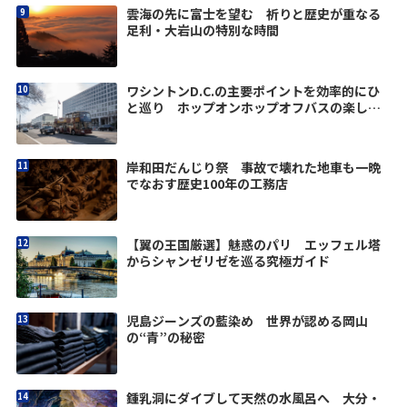
雲海の先に富士を望む 祈りと歴史が重なる
足利・大岩山の特別な時間
ワシントンD.C.の主要ポイントを効率的にひ
と巡り ホップオンホップオフバスの楽しみ
方
岸和田だんじり祭 事故で壊れた地車も一晩
でなおす歴史100年の工務店
【翼の王国厳選】魅惑のパリ エッフェル塔
からシャンゼリゼを巡る究極ガイド
児島ジーンズの藍染め 世界が認める岡山
の“青”の秘密
鍾乳洞にダイブして天然の水風呂へ 大分・