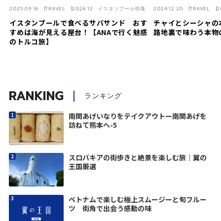
2025.09.16
TRAVEL
2024.12 イスタンブール特集
2024.12.20
TRAVEL
2
イスタンブールで食べるサバサンド おす
チャイとシーシャ
すめは海が見える屋台！【ANAで行く魅惑
路地裏で味わう本物
のトルコ旅】
RANKING
ランキング
南関あげいなりをテイクアウトー南関あげを
訪ねて熊本へ-5
スロバキアの街歩きと絶景を楽しむ旅｜翼の
王国厳選
ベトナムで楽しむ極上スムージーと旬フルー
ツ 街角で出会う感動の味