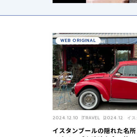
l
WEB ORIGINAL
y
2024.12.10
TRAVEL
2024.12 
i
イスタンブールの隠れた名所