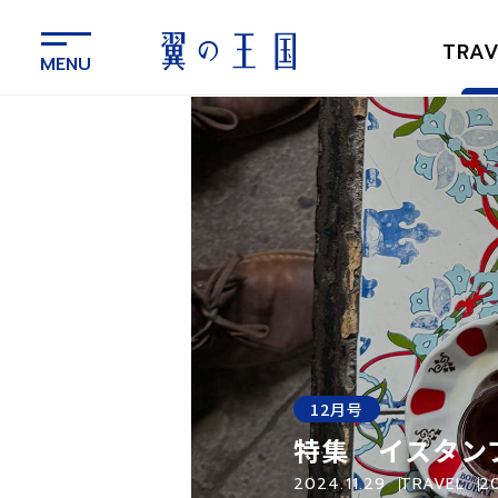
メ
イ
TRAV
ン
コ
ン
テ
ン
ツ
に
ス
キ
ッ
プ
12月号
特集 イスタン
2024.11.29
TRAVEL
2