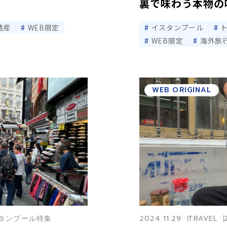
裏で味わう本物の
d
遺産
WEB限定
イスタンブール
WEB限定
海外旅
e
WEB ORIGINAL
o
イスタンブール特集
2024.11.29
TRAVEL