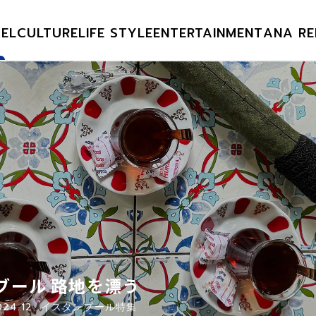
EL
CULTURE
LIFE STYLE
ENTERTAINMENT
ANA RE
ブール 路地を漂う
024.12 イスタンブール特集