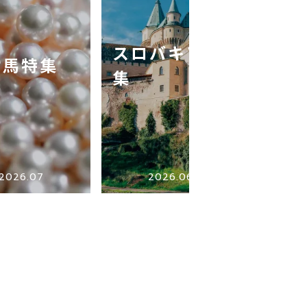
スロバキア特
対馬特集
広
集
2026.07
2026.06
2