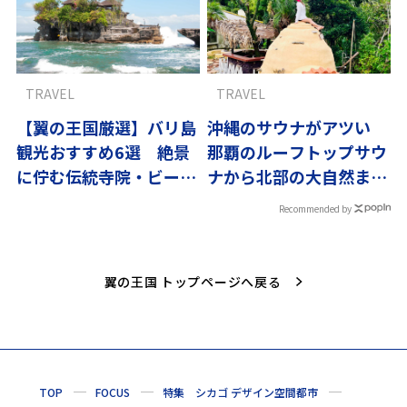
TRAVEL
TRAVEL
【翼の王国厳選】バリ島
沖縄のサウナがアツい
観光おすすめ6選 絶景
那覇のルーフトップサウ
に佇む伝統寺院・ビーチ
ナから北部の大自然まで
を満喫
【サウナ4選】
Recommended by
翼の王国 トップページへ戻る
TOP
FOCUS
特集 シカゴ デザイン空間都市