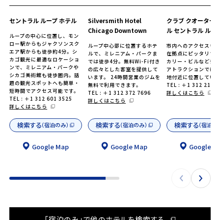
セントラル ループ ホテル
Silversmith Hotel
クラブ クオーターズ
Chicago Downtown
ル セントラル ルー
ループの中心に位置し、モン
ロー駅からもジャクソンスク
ループ中心部に位置するホテ
市内へのアクセスも
エア駅からも徒歩約4分。シ
ルで、ミレニアム・パークま
在拠点にピッタリです
カゴ観光に最適なロケーショ
では徒歩4分。無料Wi-Fi付き
カリー・ビルなど多
ンで、ミレニアム・パークや
の広々とした客室を提供して
アトラクションでに
シカゴ美術館も徒歩圏内。話
います。 24時間営業のジムを
地付近に位置してい
題の観光スポットへも簡単・
無料で利用できます。
TEL : ＋1 312 214 
短時間でアクセス可能です。
TEL : ＋1 312 372 7696
詳しくはこちら
TEL : ＋1 312 601 3525
詳しくはこちら
詳しくはこちら
検索する
検索する
検索する
（宿泊のみ）
（宿泊のみ）
（宿泊の
Google Map
Google Map
Google M
「宿泊のみ」で他のホテルを検索する