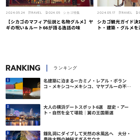
2024.05.24
TRAVEL
2024.05 シカゴ特集
2024.05.17
TRAVEL
2
【シカゴのマフィア伝説と名物グルメ】ヤ
シカゴ観光ガイド決
ギの呪い＆ルート66が語る逸話の味
ト・建築・グルメを
RANKING
ランキング
名建築に泊まるーカミノ・レアル・ポラン
コ・メキシコ〜メキシコ、マヤブルーの不思
議-1
大人の横浜デートスポット6選 歴史・アー
ト・自然を全て堪能｜翼の王国厳選
鍾乳洞にダイブして天然の水風呂へ 大分・
豊後大野の神秘すぎるサウナ