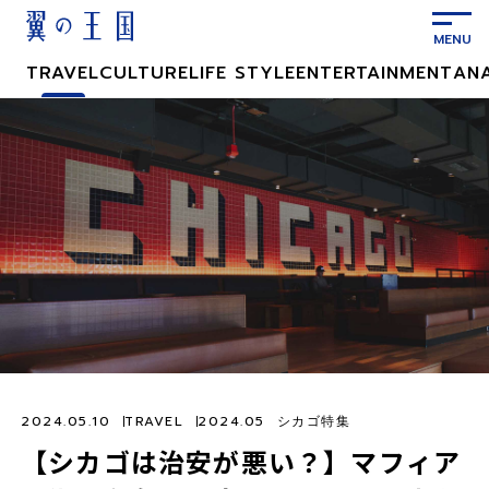
メ
イ
ン
TRAVEL
CULTURE
LIFE STYLE
ENTERTAINMENT
AN
コ
ン
テ
ン
ツ
に
ス
キ
ッ
プ
2024.05.10
TRAVEL
2024.05 シカゴ特集
【シカゴは治安が悪い？】マフィア