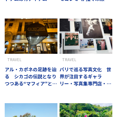
トナムと竹のしなやかな
街並み
関係 vol.3
TRAVEL
TRAVEL
アル・カポネの足跡を辿
パリで巡る写真文化 世
る シカゴの伝説となり
界が注目するギャラ
つつある“マフィア”と名
リー・写真集専門店・老
物ピザ
舗ブラッスリー