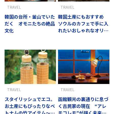
TRAVEL
TRAVEL
韓国の台所・釜山でいた
韓国土産にもおすすめ
だく オモニたちの絶品
ソウルのカフェで手に入
文化
れたいおしゃれなオリジ
ナルグッズ
TRAVEL
TRAVEL
スタイリッシュでエコ。
函館観光の裏通りに息づ
お土産にもぴったりなベ
く古民家の現在 “アレ
トナムの竹アイテム〜ベ
モコレモ”が描く未来の