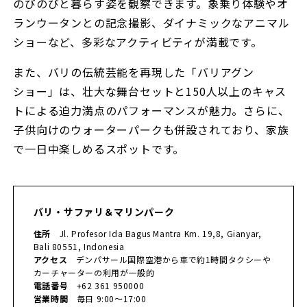
のびのびと暮らす姿を観察できます。象乗り体験やオ
ランウータンとの記念撮影、ダイナミックなアニマル
ショーなど、多彩なアクティビティが満載です。
また、バリの伝統芸能を再現した「バリアグン
ショー」は、壮大な舞台セットと150人以上のキャス
トによる迫力満点のパフォーマンスが魅力。さらに、
子供向けのウォーターパークも併設されており、家族
で一日中楽しめるスポットです。
バリ・サファリ＆マリンパーク
住所
Jl. Profesor Ida Bagus Mantra Km. 19,8, Gianyar,
Bali 80551, Indonesia
アクセス
デンパサール国際空港から車で約1時間タクシーや
カーチャーターの利用が一般的
電話番号
+62 361 950000
営業時間
毎日 9:00～17:00