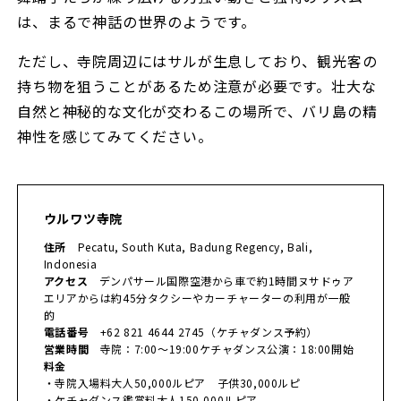
は、まるで神話の世界のようです。
ただし、寺院周辺にはサルが生息しており、観光客の
持ち物を狙うことがあるため注意が必要です。壮大な
自然と神秘的な文化が交わるこの場所で、バリ島の精
神性を感じてみてください。
ウルワツ寺院
住所
Pecatu, South Kuta, Badung Regency, Bali,
Indonesia
アクセス
デンパサール国際空港から車で約1時間ヌサドゥア
エリアからは約45分タクシーやカーチャーターの利用が一般
的
電話番号
+62 821 4644 2745（ケチャダンス予約）
営業時間
寺院：7:00～19:00ケチャダンス公演：18:00開始
料金
・寺院入場料大人50,000ルピア 子供30,000ルピ
・ケチャダンス鑑賞料大人150,000ルピア