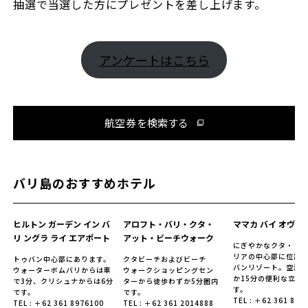
抽選で当選した方にプレゼントを差し上げます。
アンケートはこちら
航空券を検索する
バリ島のおすすめホテル
ヒルトン ガーデン イン バ
アロフト・バリ・クタ・
ママカ バイ オヴロ
リ ングラ ライ エアポート
アット・ビーチウォーク
にぎやかなクタ・レ
リアの中心部に位置
トゥバン中心部にあります。
クタビーチおよびビーチ
バンリゾート。空港
ウォーターボムバリからは車
ウォークショッピングセン
か15分の便利な立地
で3分、クリシュナからは6分
ターから徒歩わずか5分圏内
す。
です。
です。
TEL : ＋62 361 849
TEL : ＋62 361 8976100
TEL : ＋62 361 2014888