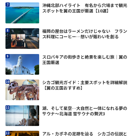
沖縄北部ハイライト 有名から穴場まで観光
スポットを翼の王国が厳選【10選】
福岡の屋台はラーメンだけじゃない フラン
ス料理にコーヒー…想いが賑わいを創る
スロバキアの街歩きと絶景を楽しむ旅｜翼の
王国厳選
シカゴ観光ガイド：主要スポットを詳細解説
【翼の王国おすすめ】
湖、そして星空…大自然と一体になれる夢の
サウナ～北海道 雪サウナの贅沢3
アル・カポネの足跡を辿る シカゴの伝説と