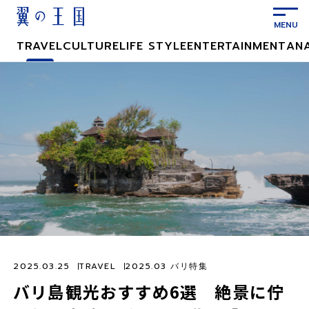
メ
イ
ン
TRAVEL
CULTURE
LIFE STYLE
ENTERTAINMENT
AN
コ
ン
テ
ン
ツ
に
ス
キ
ッ
プ
2025.03.25
TRAVEL
2025.03 バリ特集
バリ島観光おすすめ6選 絶景に佇