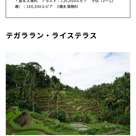
・週末入場料 アダルト：120,000ルピア 子供（3～12
歳）：100,000ルピア 3歳未満無料
テガララン・ライステラス