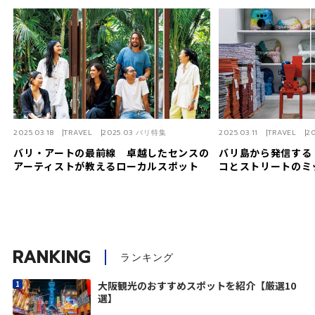
2025.03.18
TRAVEL
2025.03 バリ特集
2025.03.11
TRAVEL
2
バリ・アートの最前線 卓越したセンスの
バリ島から発信する
アーティストが教えるローカルスポット
コとストリートのミ
RANKING
ランキング
大阪観光のおすすめスポットを紹介【厳選10
選】