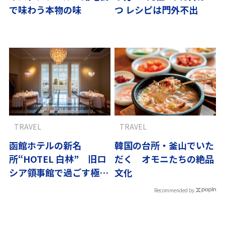
で味わう本物の味
つ レシピは門外不出
TRAVEL
TRAVEL
函館ホテルの新名
韓国の台所・釜山でいた
所“HOTEL 白林” 旧ロ
だく オモニたちの絶品
シア領事館で過ごす極上
文化
時間
Recommended by