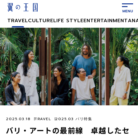
メ
イ
ン
TRAVEL
CULTURE
LIFE STYLE
ENTERTAINMENT
AN
コ
ン
テ
ン
ツ
に
ス
キ
ッ
プ
2025.03.18
TRAVEL
2025.03 バリ特集
バリ・アートの最前線 卓越したセ