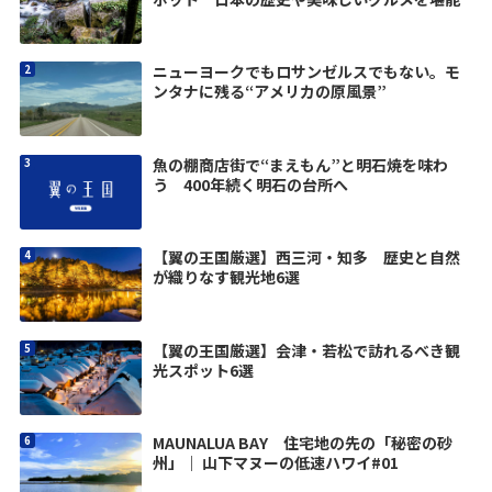
ニューヨークでもロサンゼルスでもない。モ
ンタナに残る“アメリカの原風景”
魚の棚商店街で“まえもん”と明石焼を味わ
う 400年続く明石の台所へ
【翼の王国厳選】西三河・知多 歴史と自然
が織りなす観光地6選
【翼の王国厳選】会津・若松で訪れるべき観
光スポット6選
MAUNALUA BAY 住宅地の先の「秘密の砂
州」｜ 山下マヌーの低速ハワイ#01