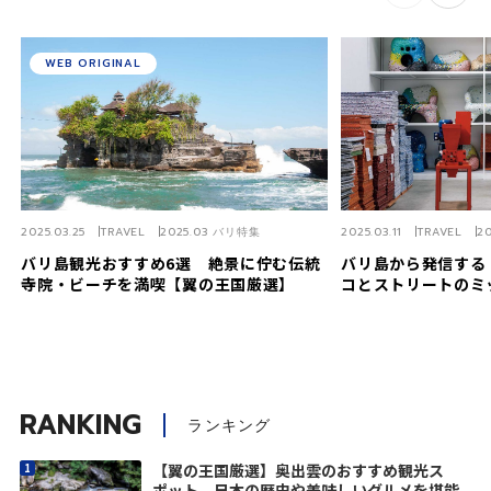
WEB ORIGINAL
2025.03.25
TRAVEL
2025.03 バリ特集
2025.03.11
TRAVEL
2
バリ島観光おすすめ6選 絶景に佇む伝統
バリ島から発信する
寺院・ビーチを満喫【翼の王国厳選】
コとストリートのミ
RANKING
ランキング
【翼の王国厳選】奥出雲のおすすめ観光ス
ポット 日本の歴史や美味しいグルメを堪能