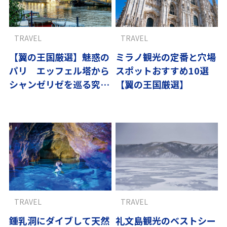
TRAVEL
TRAVEL
【翼の王国厳選】魅惑の
ミラノ観光の定番と穴場
パリ エッフェル塔から
スポットおすすめ10選
シャンゼリゼを巡る究極
【翼の王国厳選】
ガイド
TRAVEL
TRAVEL
鍾乳洞にダイブして天然
礼文島観光のベストシー