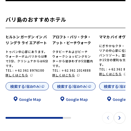
バリ島のおすすめホテル
ヒルトン ガーデン イン バ
アロフト・バリ・クタ・
ママカ バイ オヴロ
リ ングラ ライ エアポート
アット・ビーチウォーク
にぎやかなクタ・レ
リアの中心部に位置
トゥバン中心部にあります。
クタビーチおよびビーチ
バンリゾート。空港
ウォーターボムバリからは車
ウォークショッピングセン
か15分の便利な立地
で3分、クリシュナからは6分
ターから徒歩わずか5分圏内
す。
です。
です。
TEL : ＋62 361 849
TEL : ＋62 361 8976100
TEL : ＋62 361 2014888
詳しくはこちら
詳しくはこちら
詳しくはこちら
検索する
検索する
検索する
（宿泊のみ）
（宿泊のみ）
（宿泊の
Google Map
Google Map
Google M