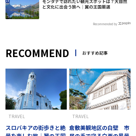
モンタナで訪れたい観光スポットは？大自然
と文化に出会う旅へ｜翼の王国厳選
Recommended by
RECOMMEND
おすすめ記事
TRAVEL
TRAVEL
スロバキアの街歩きと絶
倉敷美観地区の白壁 市
景を楽しむ旅｜翼の王国
民の手で守る白亜の風景