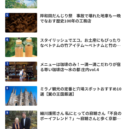
岸和田だんじり祭 事故で壊れた地車も一晩
でなおす歴史100年の工務店
スタイリッシュでエコ。お土産にもぴったり
なベトナムの竹アイテム〜ベトナムと竹のし
なやかな関係 vol.3
メニューは珈琲のみ！一滴一滴こだわりが宿
る尊い珈琲店～水の都 庄内vol.4
ミラノ観光の定番と穴場スポットおすすめ10
選【翼の王国厳選】
細川護煕さん 私にとっての寂聴さん「不良の
ボーイフレンド？」〜寂聴さんと歩く京都
vol.4