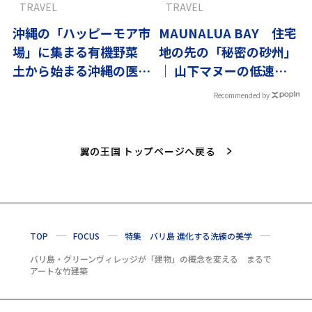
TRAVEL
TRAVEL
沖縄の「ハッピーモア市
MAUNALUA BAY 住宅
場」に集まる有機野菜
地の先の「秘密の砂州」
土から始まる沖縄の医食
｜ 山下マヌーの低速ハ
同源
ワイ#01
Recommended by
翼の王国 トップページへ戻る
TOP
FOCUS
特集 バリ島 進化する洗練の美学
バリ島・グリーンヴィレッジが「建物」の概念を変える まるで
アートな竹建築