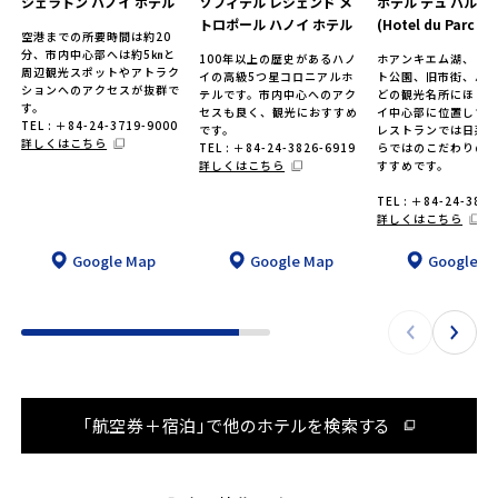
シェラトン ハノイ ホテル
ソフィテル レジェンド メ
ホテル デュ パルク
トロポール ハノイ ホテル
(Hotel du Parc Ha
空港までの所要時間は約20
分、市内中心部へは約5㎞と
100年以上の歴史があるハノ
ホアンキエム湖、ト
周辺観光スポットやアトラク
イの高級5つ星コロニアルホ
ト公園、旧市街、ハ
ションへのアクセスが抜群で
テルです。市内中心へのアク
どの観光名所にほど
す。
セスも良く、観光におすすめ
イ中心部に位置して
TEL : ＋84-24-3719-9000
です。
レストランでは日系
詳しくはこちら
TEL : ＋84-24-3826-6919
らではのこだわりの
詳しくはこちら
すすめです。
TEL : ＋84-24-382
詳しくはこちら
Google Map
Google Map
Google M
「航空券＋宿泊」で他のホテルを検索する