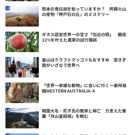
熊本の鬼伝説を知っていますか？ 阿蘇火山
の産物『押戸石の丘』のミステリー
ギネス認定世界一の甘さ「包近の桃」 糖度
22%を叶えた農家の試行錯誤
釜山はクラフトマッコリもおすすめ 若き才
能がいざなう世界へ
「世界一幸福な動物」に会いに行く〜豪州凝
縮WESTERN AUSTRALIA-4
戦国大名・尼子氏の繁栄と興亡 力支えた要
塞「月山富田城」を眺む