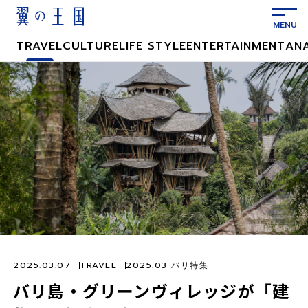
メ
イ
ン
TRAVEL
CULTURE
LIFE STYLE
ENTERTAINMENT
AN
コ
ン
テ
ン
ツ
に
ス
キ
ッ
プ
2025.03.07
TRAVEL
2025.03 バリ特集
バリ島・グリーンヴィレッジが「建