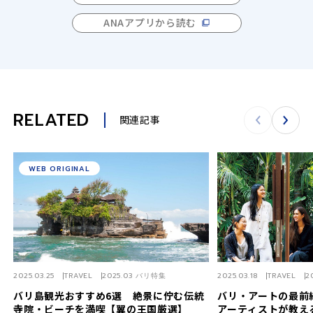
ANAアプリから読む
RELATED
関連記事
WEB ORIGINAL
2025.03.25
TRAVEL
2025.03 バリ特集
2025.03.18
TRAVEL
2
バリ島観光おすすめ6選 絶景に佇む伝統
バリ・アートの最前
寺院・ビーチを満喫【翼の王国厳選】
アーティストが教え