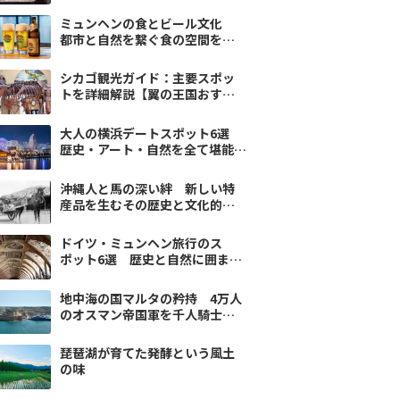
ミュンヘンの食とビール文化
都市と自然を繋ぐ食の空間を楽
しむ
シカゴ観光ガイド：主要スポッ
トを詳細解説【翼の王国おすす
め】
大人の横浜デートスポット6選
歴史・アート・自然を全て堪能｜
翼の王国厳選
沖縄人と馬の深い絆 新しい特
産品を生むその歴史と文化的遺
産
ドイツ・ミュンヘン旅行のス
ポット6選 歴史と自然に囲まれ
て【翼の王国厳選】
地中海の国マルタの矜持 4万人
のオスマン帝国軍を千人騎士団
で撃退した策とは
琵琶湖が育てた発酵という風土
の味