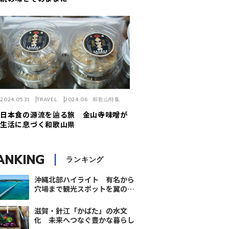
2024.05.31
TRAVEL
2024.06 和歌山特集
日本食の源流を辿る旅 金山寺味噌が
生活に息づく和歌山県
ANKING
ランキング
沖縄北部ハイライト 有名から
穴場まで観光スポットを翼の王
国が厳選【10選】
滋賀・針江「かばた」の水文
化 未来へつなぐ豊かな暮らし