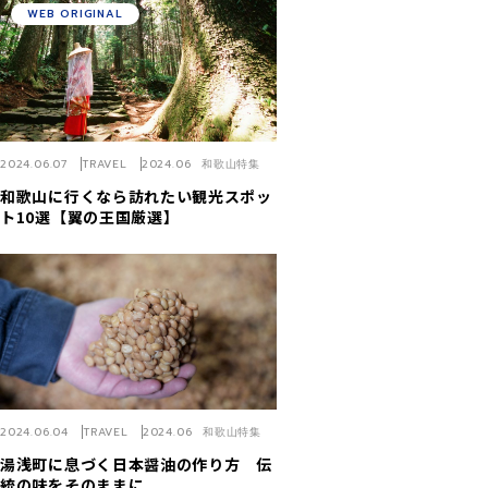
WEB ORIGINAL
2024.06.07
TRAVEL
2024.06 和歌山特集
和歌山に行くなら訪れたい観光スポッ
ト10選【翼の王国厳選】
2024.06.04
TRAVEL
2024.06 和歌山特集
湯浅町に息づく日本醤油の作り方 伝
統の味をそのままに