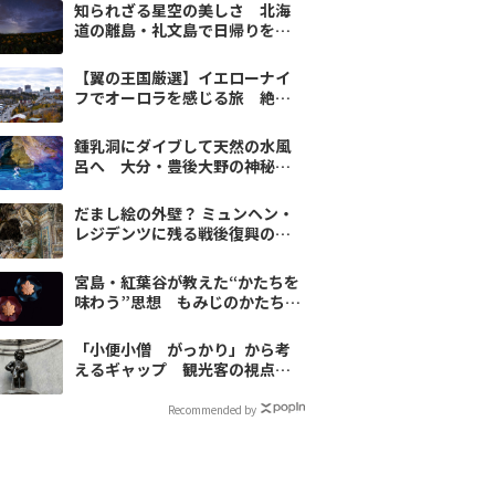
知られざる星空の美しさ 北海
道の離島・礼文島で日帰りをお
すすめしない理由
【翼の王国厳選】イエローナイ
フでオーロラを感じる旅 絶景
＆歴史スポット6選
鍾乳洞にダイブして天然の水風
呂へ 大分・豊後大野の神秘す
ぎるサウナ
だまし絵の外壁？ ミュンヘン・
レジデンツに残る戦後復興の美
学
宮島・紅葉谷が教えた“かたちを
味わう”思想 もみじのかたちは
なぜ菓子になったのか
「小便小僧 がっかり」から考
えるギャップ 観光客の視点と
ベルギー市井のユーモア
Recommended by