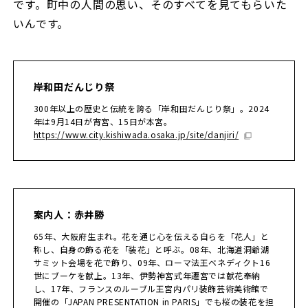
です。町中の人間の思い、そのすべてを見てもらいた
いんです。
岸和田だんじり祭
300年以上の歴史と伝統を誇る「岸和田だんじり祭」。2024
年は9月14日が宵宮、15日が本宮。
https://www.city.kishiwada.osaka.jp/site/danjiri/
案内人：赤井勝
65年、大阪府生まれ。花を通じ心を伝える自らを「花人」と
称し、自身の飾る花を「装花」と呼ぶ。08年、北海道洞爺湖
サミット会場を花で飾り、09年、ローマ法王ベネディクト16
世にブーケを献上。13年、伊勢神宮式年遷宮では献花奉納
し、17年、フランスのルーブル王宮内パリ装飾芸術美術館で
開催の「JAPAN PRESENTATION in PARIS」でも桜の装花を担