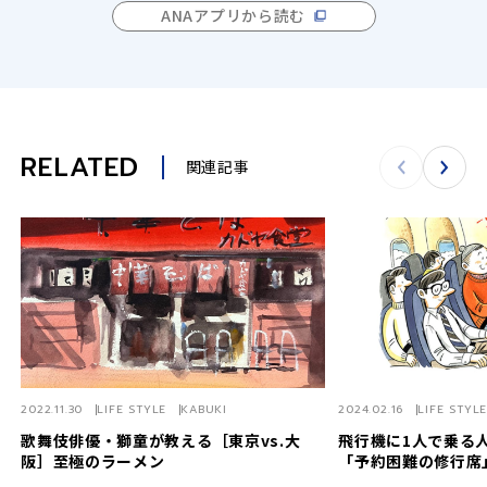
ANAアプリから読む
RELATED
関連記事
2022.11.30
LIFE STYLE
KABUKI
2024.02.16
LIFE STYL
歌舞伎俳優・獅童が教える［東京vs.大
飛行機に1人で乗る
阪］至極のラーメン
「予約困難の修行席