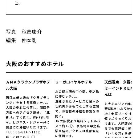
当。
写真 秋倉康介
編集 仲本剛
大阪のおすすめホテル
ＡＮＡクラウンプラザホテ
リーガロイヤルホテル
天然温泉 夕霧の湯
ル大阪
ミーインＰＲＥＭＩ
水の都大阪の中心部、中之島
んば
に佇むホテル。
西日本最大級の「クラブラウ
洗練されたサービスと日本の
ンジ」を有する高級ホテル。
ミナミエリアの中心
伝統美がおもてなしする空間
大阪の中心に位置し、関西各
駅6番出口より徒歩5
で、お客様の滞在を特別な時
方面へのアクセス良好。「北
地♪全室サータ社製
間に。
新地」すぐ近く。Wi-Fi利用
備でごゆっくりお寛
JR大阪駅より無料シャトルバ
可。ビジネス・レジャー共に
けます。大好評の朝
スで約15分、京阪電車中之島
快適にご滞在いただけます。
ミでも高評価！朝か
駅直結のアクセスは京都観光
TEL : 06-6347-1112
「いくら丼」を是非
に便利です。
詳しくはこちら