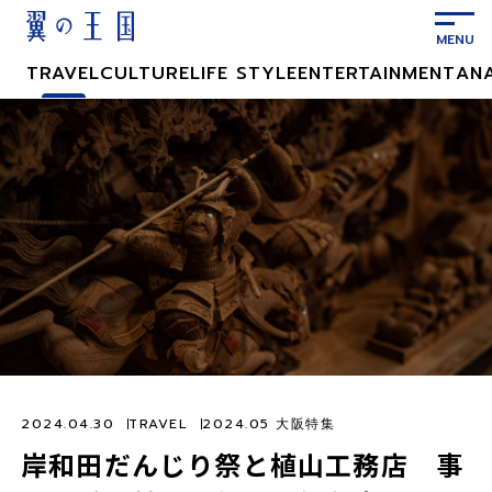
メ
イ
ン
TRAVEL
CULTURE
LIFE STYLE
ENTERTAINMENT
AN
コ
ン
テ
ン
ツ
に
ス
キ
ッ
プ
2024.04.30
TRAVEL
2024.05 大阪特集
岸和田だんじり祭と植山工務店 事