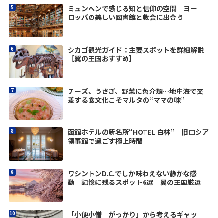
ミュンヘンで感じる知と信仰の空間 ヨー
ロッパの美しい図書館と教会に出合う
シカゴ観光ガイド：主要スポットを詳細解説
【翼の王国おすすめ】
チーズ、うさぎ、野菜に魚介類…地中海で交
差する食文化こそマルタの“ママの味”
函館ホテルの新名所“HOTEL 白林” 旧ロシア
領事館で過ごす極上時間
ワシントンD.C.でしか味わえない静かな感
動 記憶に残るスポット6選｜翼の王国厳選
「小便小僧 がっかり」から考えるギャッ