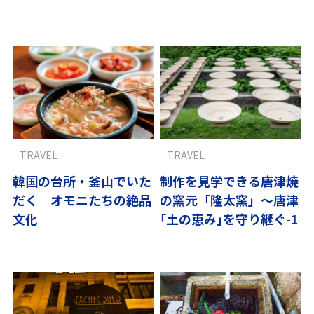
島の物語
TRAVEL
TRAVEL
韓国の台所・釜山でいた
制作を見学できる唐津焼
だく オモニたちの絶品
の窯元「隆太窯」～唐津
文化
｢土の恵み｣を守り継ぐ-1