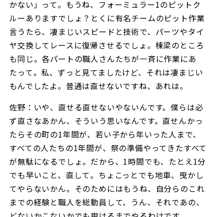
かない」って。もうね、フォーミュラー1のピットク
ルーありますでしょ？とくに有名チームのピット作業
言うたら、凄まじいスピードと技術で、パーツやタイ
ヤ交換してレースに復帰させるでしょ。棟梁のところ
も同じ。各パートの職人さんたちが一斉に作業にあ
たって。私、ずっと見てましたけど、それは凄まじい
もんでしたよ。普通は直せないですね、あれは。
佐野：いや、直せる直せないやないんです。僕らは必
ず直さなあかん、そういう思いなんです。直せんかっ
たらその町の1年間が、若い子から年いった人まで、
すべての人たちの1年間が、祭の準備やってきたすべて
が無駄になるでしょ。だから、1時間でも、たとえ1分
でも早いこと、直して。ちょこっとでも地車、曳かし
てやらないかん。そのためにはもうね、自分らのこれ
までの経験と職人を総動員して、うん、それであの、
どないかこないかでも曳けるまでやるわけです。