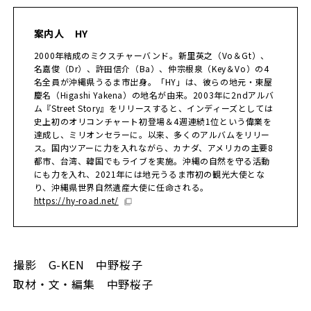
案内人 HY
2000年結成のミクスチャーバンド。新里英之（Vo＆Gt）、
名嘉俊（Dr）、許田信介（Ba）、仲宗根泉（Key＆Vo）の4
名全員が沖縄県うるま市出身。「HY」は、彼らの地元・東屋
慶名（Higashi Yakena）の地名が由来。2003年に2ndアルバ
ム『Street Story』をリリースすると、インディーズとしては
史上初のオリコンチャート初登場＆4週連続1位という偉業を
達成し、ミリオンセラーに。以来、多くのアルバムをリリー
ス。国内ツアーに力を入れながら、カナダ、アメリカの主要8
都市、台湾、韓国でもライブを実施。沖縄の自然を守る活動
にも力を入れ、2021年には地元うるま市初の観光大使とな
り、沖縄県世界自然遺産大使に任命される。
https://hy-road.net/
撮影 G-KEN 中野桜子
取材・文・編集 中野桜子