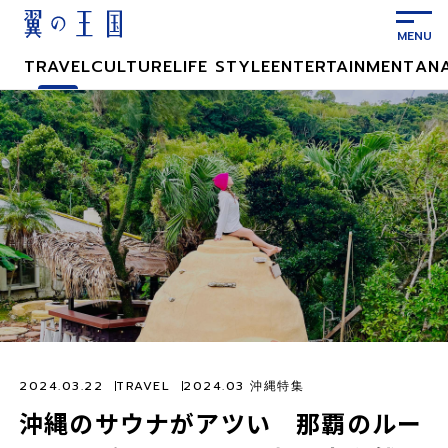
メ
イ
ン
TRAVEL
CULTURE
LIFE STYLE
ENTERTAINMENT
AN
コ
ン
テ
ン
ツ
に
ス
キ
ッ
プ
2024.03.22
TRAVEL
2024.03 沖縄特集
沖縄のサウナがアツい 那覇のルー