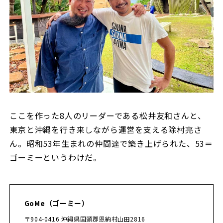
ここを作った8人のリーダーである松井友和さんと、
東京と沖縄を行き来しながら運営を支える除村亮さ
ん。昭和53年生まれの仲間達で築き上げられた、53＝
ゴーミーというわけだ。
GoMe（ゴーミー）
〒904-0416 沖縄県国頭郡恩納村山田2816