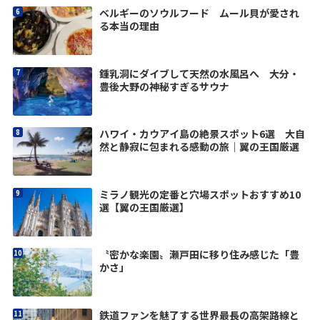
ベルギーのソウルフード ムール貝が愛され
る本当の理由
鍾乳洞にダイブして天然の水風呂へ 大分・
豊後大野の神秘すぎるサウナ
ハワイ・カウアイ島の絶景スポット6選 大自
然と静寂に包まれる感動の旅｜翼の王国厳選
ミラノ観光の定番と穴場スポットおすすめ10
選【翼の王国厳選】
〝密かな楽園〟瀬戸田に移り住み感じた「豊
かさ」
鉄道ファンを魅了する世界最長の高架路線と