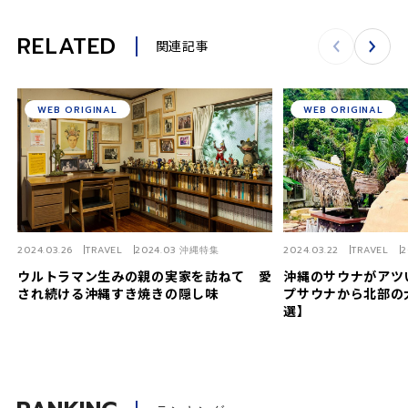
RELATED
関連記事
WEB ORIGINAL
WEB ORIGINAL
2024.03.26
TRAVEL
2024.03 沖縄特集
2024.03.22
TRAVEL
2
ウルトラマン生みの親の実家を訪ねて 愛
沖縄のサウナがアツ
され続ける沖縄すき焼きの隠し味
プサウナから北部の
選】