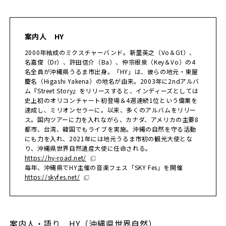
案内人 HY
2000年結成のミクスチャーバンド。新里英之（Vo＆Gt）、
名嘉俊（Dr）、許田信介（Ba）、仲宗根泉（Key＆Vo）の4
名全員が沖縄県うるま市出身。「HY」は、彼らの地元・東屋
慶名（Higashi Yakena）の地名が由来。2003年に2ndアルバ
ム『Street Story』をリリースすると、インディーズとしては
史上初のオリコンチャート初登場＆4週連続1位という偉業を
達成し、ミリオンセラーに。以来、多くのアルバムをリリー
ス。国内ツアーに力を入れながら、カナダ、アメリカの主要8
都市、台湾、韓国でもライブを実施。沖縄の自然を守る活動
にも力を入れ、2021年には地元うるま市初の観光大使とな
り、沖縄県世界自然遺産大使に任命される。
https://hy-road.net/
毎年、沖縄県でHY主催の音楽フェス「SKY Fes」を開催
https://skyfes.net/
案内人・語り HY（沖縄県世界自然）