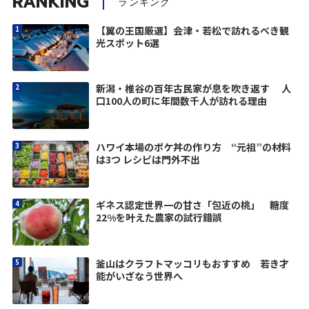
RANKING
ランキング
【翼の王国厳選】会津・若松で訪れるべき観
光スポット6選
新潟・椎谷の百年古民家が息を吹き返す 人
口100人の町に年間数千人が訪れる理由
ハワイ本場のポケ丼の作り方 “元祖”の材料
は3つ レシピは門外不出
ギネス認定世界一の甘さ「包近の桃」 糖度
22%を叶えた農家の試行錯誤
釜山はクラフトマッコリもおすすめ 若き才
能がいざなう世界へ