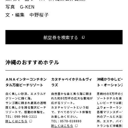
写真 G-KEN
文・編集 中野桜子
航空券を検索する
沖縄のおすすめホテル
ＡＮＡインターコンチネン
カヌチャベイホテル＆ヴィ
沖縄かりゆしビーチ
タル万座ビーチリゾート
ラズ
ト・オーシャンスパ
白く美しい砂浜、エメラルド
自然豊かな森と美ら海に囲ま
恩納村の8万坪のグラ
グリーンに輝く海。
れた約80万坪の広大な敷地が
ゾートホテルを楽し
サンゴ礁に囲まれ最高の透明
広がるリゾート。
しいビーチでは新規
度と美しさを誇る贅沢ビーチ
カヌチャリゾートという街
上ウォーターランド
リゾートで、感動の体験を。
で、すべてのリゾート体験を
各種マリンスポーツ
TEL : 098-966-1211
お楽しみください。
外のプールと大浴場は
詳しくはこちら
TEL : 0570-018880
所、エステ、バイキ
詳しくはこちら
トランなど沖縄旅満