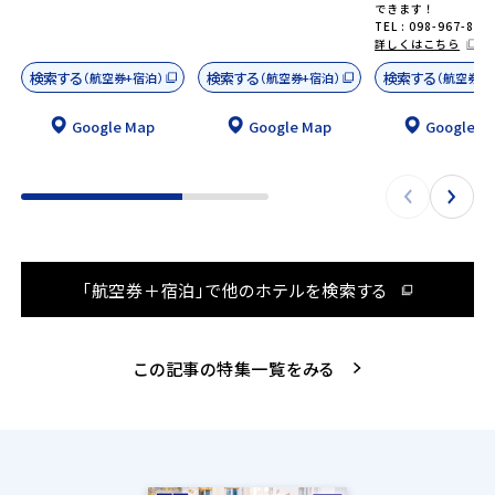
できます！
TEL : 098-967-873
詳しくはこちら
検索する
検索する
検索する
（航空券+宿泊）
（航空券+宿泊）
（航空券+
Google Map
Google Map
Google M
「航空券＋宿泊」で他のホテルを検索する
この記事の特集一覧をみる