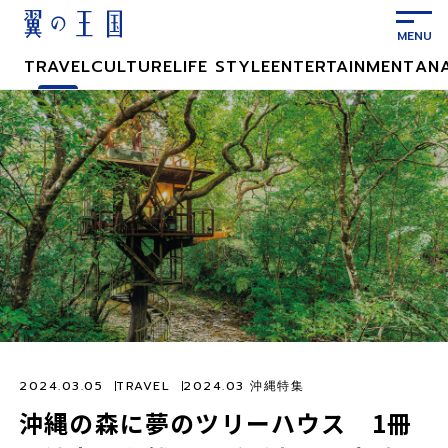
メ
イ
ン
TRAVEL
CULTURE
LIFE STYLE
ENTERTAINMENT
AN
コ
ン
テ
ン
ツ
に
ス
キ
ッ
プ
2024.03.05
TRAVEL
2024.03 沖縄特集
沖縄の森に夢のツリーハウス 1冊