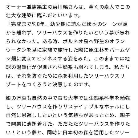
オーナー兼建築主の菊川曉さんは、全くの素人でこの
壮大な建築に臨んだといいます。
「完成まで約8年。幼少期に読んだ絵本のシーンが頭
から離れず、ツリーハウスを作りたいという夢が忘れ
られなかった。ある時、ボルネオ島へ野生のオラン
ウータンを見に家族で旅行した際に原生林をパームヤ
シ畑に変えてビジネスする姿をみた。このままでは地
球の温暖化が促進され生態系も崩れてしまう。私たち
は、それを防ぐために森を利用したツリーハウスリ
ゾートをつくろうと決意したのです。
娘の万葉も自然の中で育ち大学では生態系科学を勉強
し、ツリーハウスを作りサステイナブルなホテルにし
自然に恩返ししたいという気持ちがあったため、親子
で開業に漕ぎ着けた。ただただツリーハウスを作りた
い！という夢と、同時に日本初の森を活用したツリー