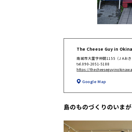
The Cheese Guy in Okin
南城市大里字仲間1155（J Aお
tel.090-2051-5188
https://thecheeseguyinokinaw
Google Map
島のものづくりのいまが