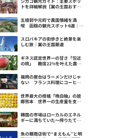
シカゴ観光ガイド：主要スポッ
トを詳細解説【翼の王国おすす
め】
五稜郭や元町で異国情緒を満
喫 函館の観光スポット6選｜翼
の王国
スロバキアの街歩きと絶景を楽
しむ旅｜翼の王国厳選
ギネス認定世界一の甘さ「包近
の桃」 糖度22%を叶えた農家
の試行錯誤
福岡の屋台はラーメンだけじゃ
ない フランス料理にコーヒー
…想いが賑わいを創る
世界最大の柑橘「晩白柚」の故
郷熊本 世界一の生産量を支え
る風土と情熱
韓国の市場はローカルのエネル
ギーに満ちていた～搾りたての
ごま油を求め、ソウルへvol.1
魚の棚商店街で“まえもん”と明