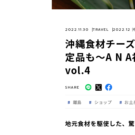
2022.11.30
TRAVEL
2022.12
沖縄食材チー
定品も～A N 
vol.4
SHARE
離島
ショップ
お土
地元食材を駆使した、驚