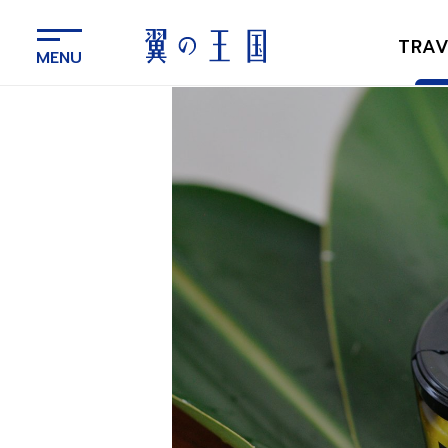
メ
イ
TRAV
ン
コ
ン
テ
ン
ツ
に
ス
キ
ッ
プ