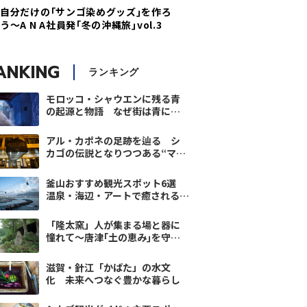
自分だけの｢サンゴ染めグッズ｣を作ろ
う～A N A社員発｢冬の沖縄旅｣vol.3
ANKING
ランキング
モロッコ・シャウエンに残る青
の起源と物語 なぜ街は青に染
まったのか
アル・カポネの足跡を辿る シ
カゴの伝説となりつつある“マ
フィア”と名物ピザ
釜山おすすめ観光スポット6選
温泉・海辺・アートで癒される旅
｜翼の王国厳選
「隆太窯」人が集まる場と器に
憧れて～唐津｢土の恵み｣を守り
継ぐ-2
滋賀・針江「かばた」の水文
化 未来へつなぐ豊かな暮らし