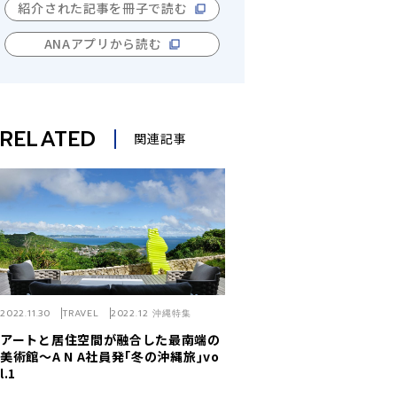
紹介された記事を冊子で読む
ANAアプリから読む
RELATED
関連記事
2022.11.30
TRAVEL
2022.12 沖縄特集
アートと居住空間が融合した最南端の
美術館～A N A社員発｢冬の沖縄旅｣vo
l.1