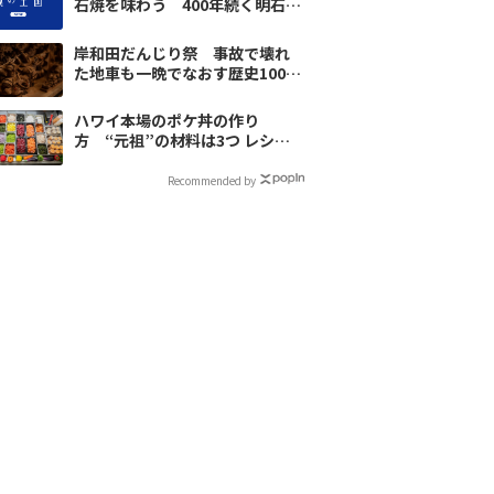
石焼を味わう 400年続く明石の
台所へ
岸和田だんじり祭 事故で壊れ
た地車も一晩でなおす歴史100年
の工務店
ハワイ本場のポケ丼の作り
方 “元祖”の材料は3つ レシピ
は門外不出
Recommended by