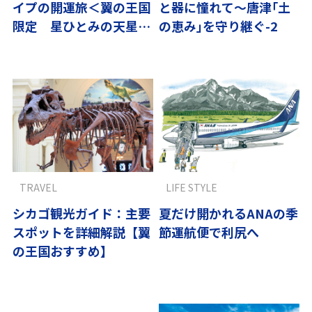
イプの開運旅＜翼の王国
と器に憧れて～唐津｢土
限定 星ひとみの天星術
の恵み｣を守り継ぐ-2
＞
TRAVEL
LIFE STYLE
シカゴ観光ガイド：主要
夏だけ開かれるANAの季
スポットを詳細解説【翼
節運航便で利尻へ
の王国おすすめ】