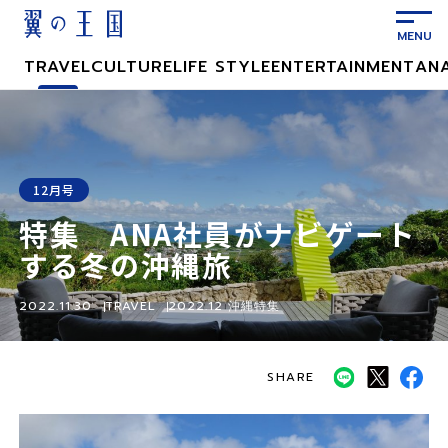
メ
イ
ン
TRAVEL
CULTURE
LIFE STYLE
ENTERTAINMENT
AN
コ
ン
テ
ン
ツ
12月号
に
特集 ANA社員がナビゲート
ス
キ
する冬の沖縄旅
ッ
プ
2022.11.30
TRAVEL
2022.12 沖縄特集
SHARE