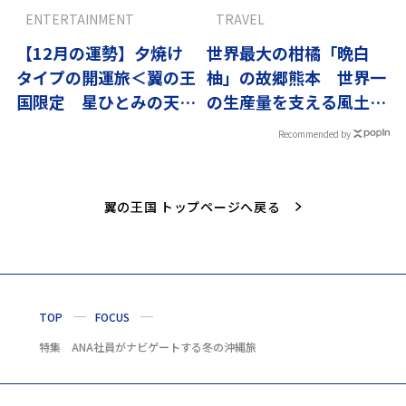
ENTERTAINMENT
TRAVEL
【12月の運勢】夕焼け
世界最大の柑橘「晩白
タイプの開運旅＜翼の王
柚」の故郷熊本 世界一
国限定 星ひとみの天星
の生産量を支える風土と
術＞
情熱
Recommended by
翼の王国 トップページへ戻る
TOP
FOCUS
特集 ANA社員がナビゲートする冬の沖縄旅