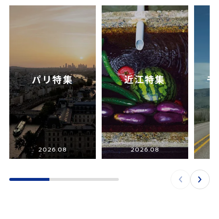
パリ特集
近江特集
モ
2026.08
2026.08