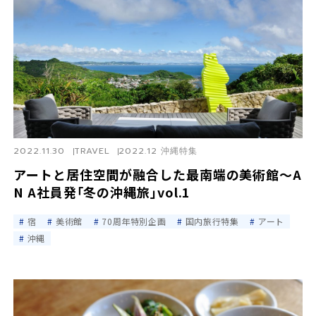
2022.11.30
TRAVEL
2022.12 沖縄特集
アートと居住空間が融合した最南端の美術館～A
N A社員発｢冬の沖縄旅｣vol.1
宿
美術館
70周年特別企画
国内旅行特集
アート
沖縄