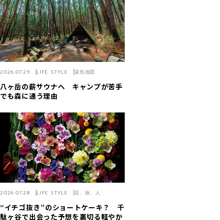
2026.07.29
LIFE STYLE
湯気地図
八ヶ岳の薪サウナへ キャンプが苦手
でも森に通う理由
2026.07.28
LIFE STYLE
花、旅、人
“イチゴ抜き”のショートケーキ？ 千
駄ヶ谷で出会った予想を裏切る軽やか