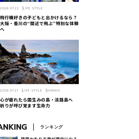
2026.07.22
LIFE STYLE
飛行機好きの子どもと出かけるなら？
大阪・香川の“間近で飛ぶ”特別な体験
へ
2026.07.21
LIFE STYLE
SHINDO
心が疲れたら国生みの島・淡路島へ
祈りが呼び覚ます生命力
ANKING
ランキング
篠原かをり夫妻が夢中になる