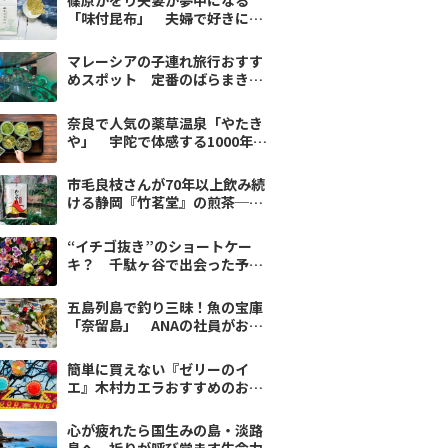
「味付昆布」 夫婦で好きにな
る味は案外めずらしい
マレーシアの子連れ旅行おすす
めスポット 定番のばらまき土
産も【ANA CAがおすすめ】
奈良で人気の薬草温泉「やたき
や」 宇陀で体感する1000年の
薬草文化と効果
市毛良枝さんが70年以上飲み続
ける静岡『竹茗堂』の煎茶──
家族の記憶とともに
“イチゴ抜き”のショートケー
キ？ 千駄ヶ谷で出会った予想
を裏切る軽やかなおいしさ
五島列島で釣り三昧！魚の宝庫
「奈留島」 ANAの社員がおす
すめ【国内編】
簡単に買えない『ゼリーのイ
エ』木村カエラおすすめのお取
り寄せ
心が疲れたら国生みの島・淡路