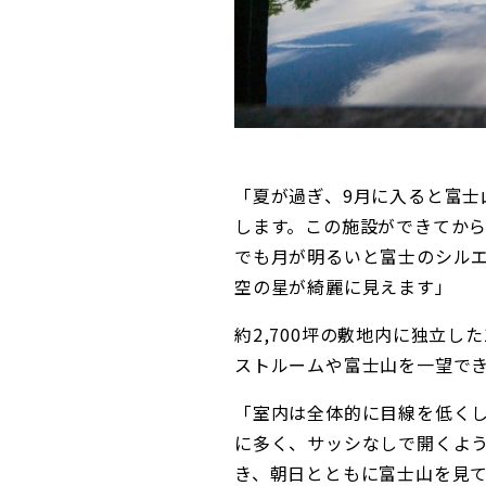
「夏が過ぎ、9月に入ると富士
します。この施設ができてか
でも月が明るいと富士のシル
空の星が綺麗に見えます」
約2,700坪の敷地内に独立し
ストルームや富士山を一望で
「室内は全体的に目線を低く
に多く、サッシなしで開くよ
き、朝日とともに富士山を見