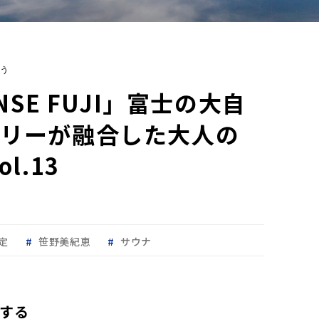
う
NSE FUJI」富士の大自
アリーが融合した大人の
l.13
定
笹野美紀恵
サウナ
する