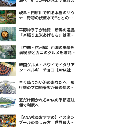
島へ 祈りが呼び覚ます生命力
岐阜・円原川で知る本当のサウ
ナ 奇跡の伏流水で“ととの
う”贅沢
平野紗季子が絶賛 新潟の逸品
『〆張り玄米あげもち』は潔い
ほど清らかな味
【中国・杭州編】西湖の美景を
満喫 茶とカニのグルメを堪能
ANA社員のおすすめ
韓国グルメ・ハワイでイタリア
ン・ベルギーチョコ【ANA社員
の推しグルメ3選】
早く降りたい派のあなたへ 飛
行機のプロ搭乗客が最後尾の座
席を愛する理由
夏だけ開かれるANAの季節運航
便で利尻へ
【ANA社員おすすめ】イスタン
ブールの楽しみ方 世界最大級