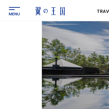
メ
イ
TRAV
ン
コ
ン
テ
ン
ツ
に
ス
キ
ッ
プ