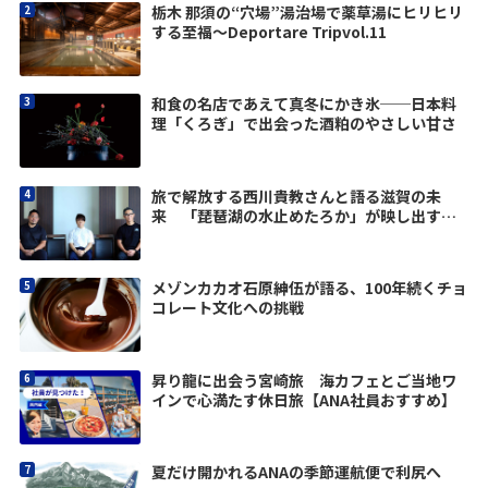
栃木 那須の“穴場”湯治場で薬草湯にヒリヒリ
する至福〜Deportare Tripvol.11
和食の名店であえて真冬にかき氷──日本料
理「くろぎ」で出会った酒粕のやさしい甘さ
旅で解放する西川貴教さんと語る滋賀の未
来 「琵琶湖の水止めたろか」が映し出す価
値観
メゾンカカオ石原紳伍が語る、100年続くチョ
コレート文化への挑戦
昇り龍に出会う宮崎旅 海カフェとご当地ワ
インで心満たす休日旅【ANA社員おすすめ】
夏だけ開かれるANAの季節運航便で利尻へ