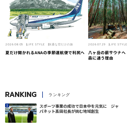
2026.08.05
LIFE STYLE
快適な空だけの旅
2026.07.29
LIFE STYL
夏だけ開かれるANAの季節運航便で利尻へ
八ヶ岳の薪サウナへ
森に通う理由
RANKING
ランキング
スポーツ事業の成功で日本中を元気に ジャ
パネット髙田社長が挑む地域創生