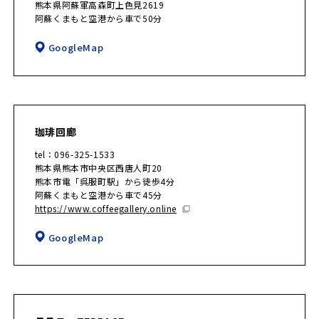
熊本県阿蘇軍高森町上色見2619
阿蘇くまもと空港から車で50分
GoogleMap
珈琲回廊
tel：096-325-1533
熊本県熊本市中央区西唐人町20
熊本市電「呉服町駅」から徒歩4分
阿蘇くまもと空港から車で45分
https://www.coffeegallery.online
GoogleMap