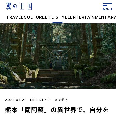
メ
イ
ン
TRAVEL
CULTURE
LIFE STYLE
ENTERTAINMENT
AN
コ
ン
テ
ン
ツ
に
ス
キ
ッ
プ
2023.04.28
LIFE STYLE
旅で潤う
熊本「南阿蘇」の異世界で、自分を