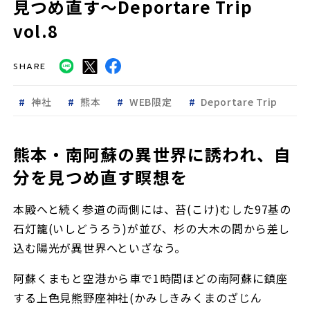
見つめ直す～Deportare Trip
vol.8
SHARE
神社
熊本
WEB限定
Deportare Trip
熊本・南阿蘇の異世界に誘われ、自
分を見つめ直す瞑想を
本殿へと続く参道の両側には、苔(こけ)むした97基の
石灯籠(いしどうろう)が並び、杉の大木の間から差し
込む陽光が異世界へといざなう。
阿蘇くまもと空港から車で1時間ほどの南阿蘇に鎮座
する上色見熊野座神社(かみしきみくまのざじん