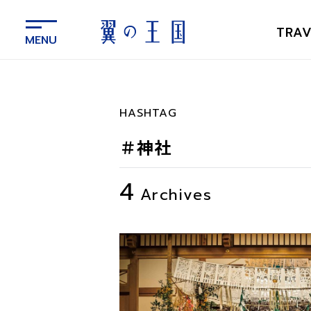
メ
イ
TRAV
ン
コ
ン
テ
ン
HASHTAG
ツ
に
＃神社
ス
キ
4
ッ
Archives
プ