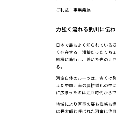
ご利益：事業発展
力強く流れる釣川に伝わ
日本で最もよく知られている
く存在する。滑稽だったりち
殿様に随行し、着いた先の江
る。
河童自体のルーツは、古くは
えた中国江南の農耕儀礼の中
に広まったのは江戸時代から
地域により河童の姿も性格も
は長太郎と呼ばれた河童に注