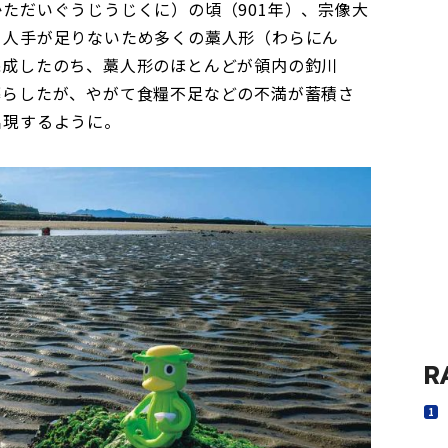
ただいぐうじうじくに）の頃（901年）、宗像大
、人手が足りないため多くの藁人形（わらにん
完成したのち、藁人形のほとんどが領内の釣川
暮らしたが、やがて食糧不足などの不満が蓄積さ
出現するように。
R