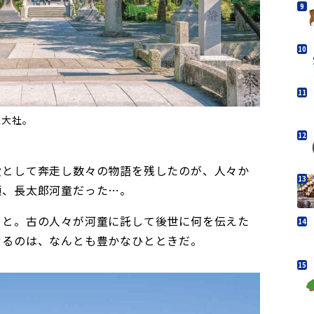
像大社。
役として奔走し数々の物語を残したのが、人々か
領、長太郎河童だった…。
こと。古の人々が河童に託して後世に何を伝えた
せるのは、なんとも豊かなひとときだ。