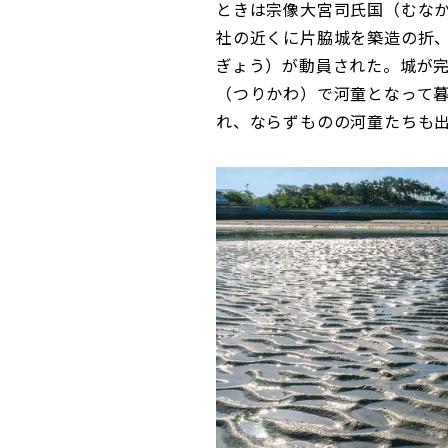
ときは宗像大宮司氏国（むなか
社の近くに片脇城を築造の折
ぎょう）が動員された。城が
（つりかわ）で河童となって
れ、ならずものの河童たちも