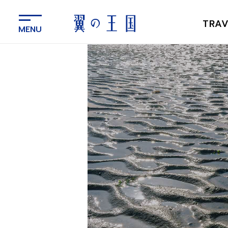
メ
イ
TRAV
ン
コ
ン
テ
ン
ツ
に
ス
キ
ッ
プ