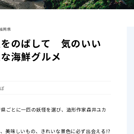
福岡県
足をのばして 気のいい
沢な海鮮グルメ
んぽ
府県ごとに一匹の妖怪を選び、造形作家森井ユカ
。
、美味しいもの、きれいな景色に必ず出会える!?