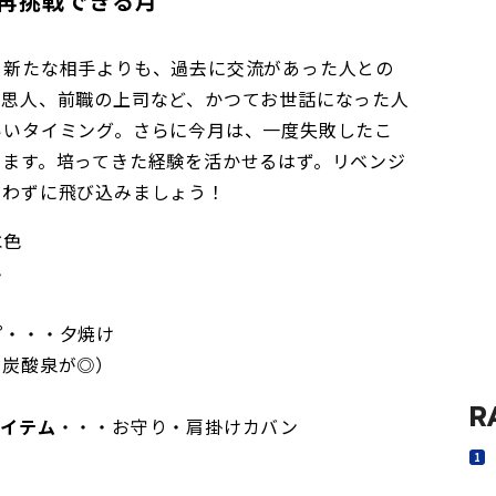
再挑戦できる月
。新たな相手よりも、過去に交流があった人との
の思人、前職の上司など、かつてお世話になった人
いいタイミング。さらに今月は、一度失敗したこ
います。培ってきた経験を活かせるはず。リベンジ
迷わずに飛び込みましょう！
水色
ん
プ
・・・夕焼け
（炭酸泉が◎）
R
アイテム
・・・お守り・肩掛けカバン