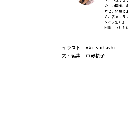
学、心理学な
術』の開祖。
力と、経験に
め、各界に多く
タイプ別）』
図鑑』（とも
イラスト Aki Ishibashi
文・編集 中野桜子