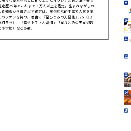
ど様々な要素をもとに創り上げたオリジナル鑑定法『天星
鑑定歴25年でこれまで３万人以上を鑑定。生まれながらの
よる知識から導き出す鑑定は、圧倒的な的中率で人気を集
のファンを持つ。著書に『星ひとみの天星術2025（12
（幻冬社）、『幸せ上手さん習慣』『星ひとみの天星術超
に小学館）など多数。