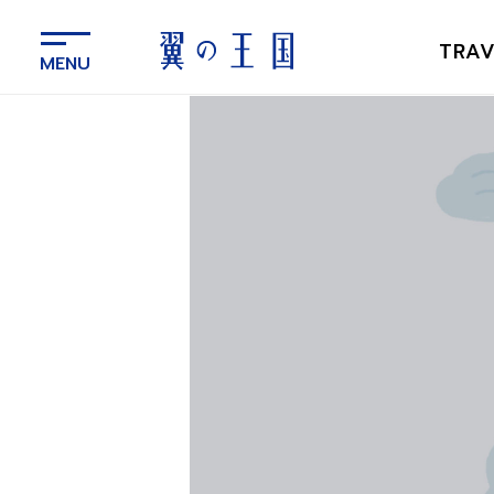
メ
イ
TRAV
ン
コ
ン
テ
ン
ツ
に
ス
キ
ッ
プ