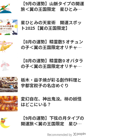
【9月の運勢】山脈タイプの開運
旅＜翼の王国限定 星ひとみの
天星術＞
星ひとみの天星術 開運スポッ
ト2025【翼の王国限定】
【8月の運勢】精霊数5 オチュン
の子＜翼の王国限定オリチャ占
い＞
【8月の運勢】精霊数0 オバタラ
の子＜翼の王国限定オリチャ占
い＞
栃木・益子焼が彩る創作料理と
宇都宮餃子の名店めぐり
変幻自在、神出鬼没。柿の妖怪
はどこにいる？
【9月の運勢】下弦の月タイプの
開運旅＜翼の王国限定 星ひと
みの天星術＞
Recommended by