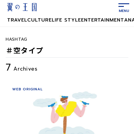
メ
イ
ン
TRAVEL
CULTURE
LIFE STYLE
ENTERTAINMENT
AN
コ
ン
テ
HASHTAG
ン
＃空タイプ
ツ
に
7
ス
Archives
キ
ッ
プ
WEB ORIGINAL