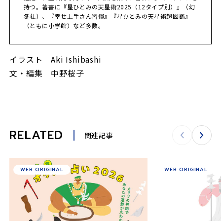
持つ。著書に『星ひとみの天星術2025（12タイプ別）』（幻
冬社）、『幸せ上手さん習慣』『星ひとみの天星術超図鑑』
（ともに小学館）など多数。
イラスト Aki Ishibashi
文・編集 中野桜子
RELATED
関連記事
WEB ORIGINAL
WEB ORIGINAL