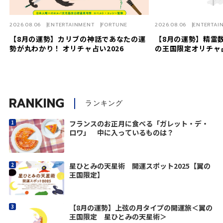
2026.08.06
ENTERTAINMENT
FORTUNE
2026.08.06
ENTERTAI
【8月の運勢】カリブの神話であなたの運
【8月の運勢】精霊数
勢が丸わかり！ オリチャ占い2026
の王国限定オリチャ
RANKING
ランキング
フランスのお正月に食べる「ガレット・デ・
ロワ」 中に入っているものは？
星ひとみの天星術 開運スポット2025【翼の
王国限定】
【8月の運勢】上弦の月タイプの開運旅＜翼の
王国限定 星ひとみの天星術＞