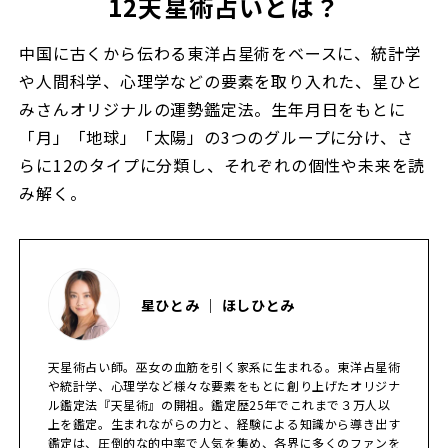
12天星術占いとは？
中国に古くから伝わる東洋占星術をベースに、統計学
や人間科学、心理学などの要素を取り入れた、星ひと
みさんオリジナルの運勢鑑定法。生年月日をもとに
「月」「地球」「太陽」の3つのグループに分け、さ
らに12のタイプに分類し、それぞれの個性や未来を読
み解く。
星ひとみ ｜ ほしひとみ
天星術占い師。巫女の血筋を引く家系に生まれる。東洋占星術
や統計学、心理学など様々な要素をもとに創り上げたオリジナ
ル鑑定法『天星術』の開祖。鑑定歴25年でこれまで３万人以
上を鑑定。生まれながらの力と、経験による知識から導き出す
鑑定は、圧倒的な的中率で人気を集め、各界に多くのファンを