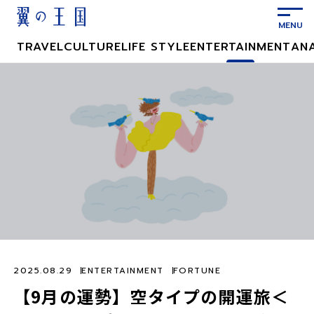
メ
イ
ン
TRAVEL
CULTURE
LIFE STYLE
ENTERTAINMENT
AN
コ
ン
テ
ン
ツ
に
ス
キ
ッ
プ
2025.08.29
ENTERTAINMENT
FORTUNE
【9月の運勢】空タイプの開運旅＜