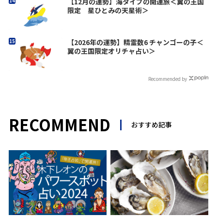
【12月の運勢】海タイプの開運旅＜翼の王国
限定 星ひとみの天星術＞
【2026年の運勢】精霊数6 チャンゴーの子＜
翼の王国限定オリチャ占い＞
Recommended by
RECOMMEND
おすすめ記事