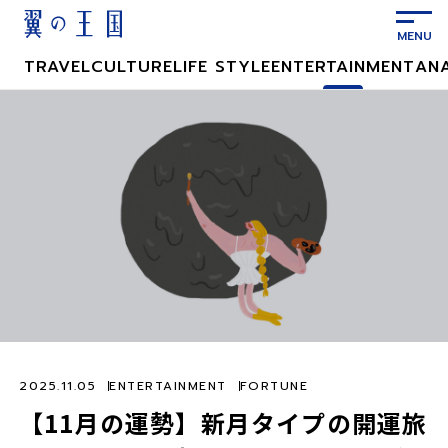
メ
イ
ン
TRAVEL
CULTURE
LIFE STYLE
ENTERTAINMENT
AN
コ
ン
テ
ン
ツ
に
ス
キ
ッ
プ
2025.11.05
ENTERTAINMENT
FORTUNE
【11月の運勢】新月タイプの開運旅