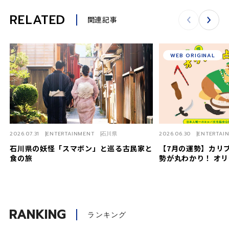
RELATED
関連記事
WEB ORIGINAL
2026.07.31
ENTERTAINMENT
石川県
2026.06.30
ENTERTAI
石川県の妖怪「スマボン」と巡る古民家と
【7月の運勢】カリ
食の旅
勢が丸わかり！ オリ
RANKING
ランキング