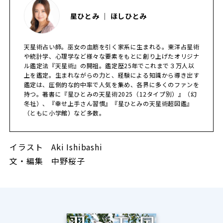
星ひとみ ｜ ほしひとみ
天星術占い師。巫女の血筋を引く家系に生まれる。東洋占星術
や統計学、心理学など様々な要素をもとに創り上げたオリジナ
ル鑑定法『天星術』の開祖。鑑定歴25年でこれまで３万人以
上を鑑定。生まれながらの力と、経験による知識から導き出す
鑑定は、圧倒的な的中率で人気を集め、各界に多くのファンを
持つ。著書に『星ひとみの天星術2025（12タイプ別）』（幻
冬社）、『幸せ上手さん習慣』『星ひとみの天星術超図鑑』
（ともに小学館）など多数。
イラスト Aki Ishibashi
文・編集 中野桜子