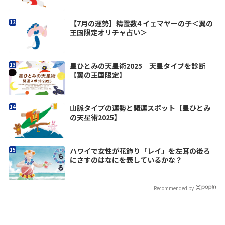
【7月の運勢】精霊数4 イェマヤーの子＜翼の
王国限定オリチャ占い＞
星ひとみの天星術2025 天星タイプを診断
【翼の王国限定】
山脈タイプの運勢と開運スポット【星ひとみ
の天星術2025】
ハワイで女性が花飾り「レイ」を左耳の後ろ
にさすのはなにを表しているかな？
Recommended by