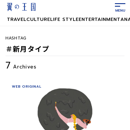
メ
イ
ン
TRAVEL
CULTURE
LIFE STYLE
ENTERTAINMENT
AN
コ
ン
テ
HASHTAG
ン
＃新月タイプ
ツ
に
7
ス
Archives
キ
ッ
プ
WEB ORIGINAL