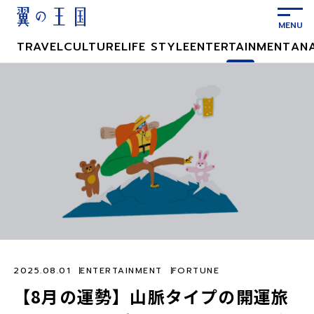
メ
イ
ン
TRAVEL
CULTURE
LIFE STYLE
ENTERTAINMENT
AN
コ
ン
テ
ン
ツ
に
ス
キ
ッ
プ
2025.08.01
ENTERTAINMENT
FORTUNE
【8月の運勢】山脈タイプの開運旅