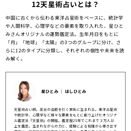
12天星術占いとは？
中国に古くから伝わる東洋占星術をベースに、統計学
や人間科学、心理学などの要素を取り入れた、星ひと
みさんオリジナルの運勢鑑定法。生年月日をもとに
「月」「地球」「太陽」の3つのグループに分け、さ
らに12のタイプに分類し、それぞれの個性や未来を読
み解く。
星ひとみ ｜ ほしひとみ
天星術占い師。巫女の血筋を引く家系に生まれる。東洋占星術
や統計学、心理学など様々な要素をもとに創り上げたオリジナ
ル鑑定法『天星術』の開祖。鑑定歴25年でこれまで３万人以
上を鑑定。生まれながらの力と、経験による知識から導き出す