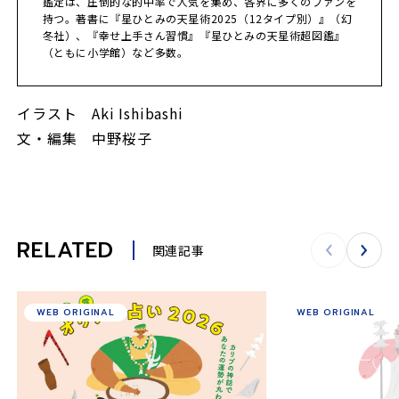
鑑定は、圧倒的な的中率で人気を集め、各界に多くのファンを
持つ。著書に『星ひとみの天星術2025（12タイプ別）』（幻
冬社）、『幸せ上手さん習慣』『星ひとみの天星術超図鑑』
（ともに小学館）など多数。
イラスト Aki Ishibashi
文・編集 中野桜子
RELATED
関連記事
WEB ORIGINAL
WEB ORIGINAL