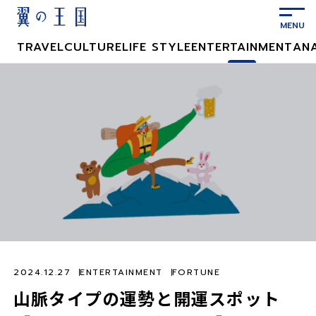
メ
イ
ン
TRAVEL
CULTURE
LIFE STYLE
ENTERTAINMENT
AN
コ
ン
テ
ン
ツ
に
ス
キ
ッ
プ
2024.12.27
ENTERTAINMENT
FORTUNE
山脈タイプの運勢と開運スポット