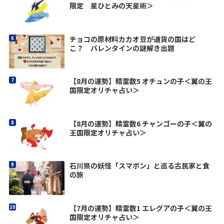
限定 星ひとみの天星術＞
チョコの原材料カカオ豆が通貨の国はど
こ？ バレンタインの謎解き出題
【8月の運勢】精霊数5 オチュンの子＜翼の王
国限定オリチャ占い＞
【8月の運勢】精霊数6 チャンゴーの子＜翼の
王国限定オリチャ占い＞
石川県の妖怪「スマボン」と巡る古民家と食
の旅
【7月の運勢】精霊数1 エレグアの子＜翼の王
国限定オリチャ占い＞