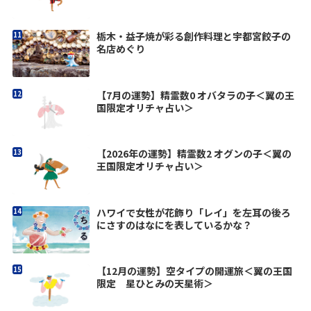
栃木・益子焼が彩る創作料理と宇都宮餃子の
名店めぐり
【7月の運勢】精霊数0 オバタラの子＜翼の王
国限定オリチャ占い＞
【2026年の運勢】精霊数2 オグンの子＜翼の
王国限定オリチャ占い＞
ハワイで女性が花飾り「レイ」を左耳の後ろ
にさすのはなにを表しているかな？
【12月の運勢】空タイプの開運旅＜翼の王国
限定 星ひとみの天星術＞