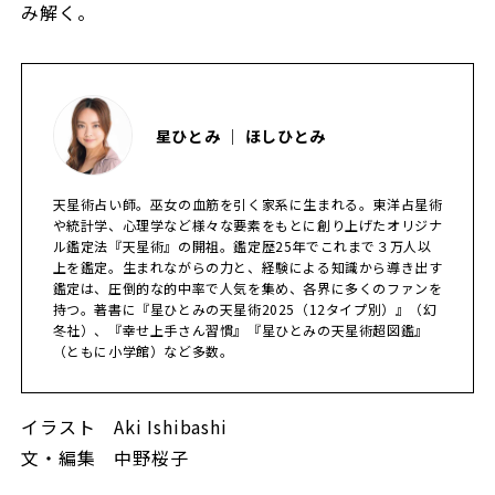
み解く。
星ひとみ ｜ ほしひとみ
天星術占い師。巫女の血筋を引く家系に生まれる。東洋占星術
や統計学、心理学など様々な要素をもとに創り上げたオリジナ
ル鑑定法『天星術』の開祖。鑑定歴25年でこれまで３万人以
上を鑑定。生まれながらの力と、経験による知識から導き出す
鑑定は、圧倒的な的中率で人気を集め、各界に多くのファンを
持つ。著書に『星ひとみの天星術2025（12タイプ別）』（幻
冬社）、『幸せ上手さん習慣』『星ひとみの天星術超図鑑』
（ともに小学館）など多数。
イラスト Aki Ishibashi
文・編集 中野桜子