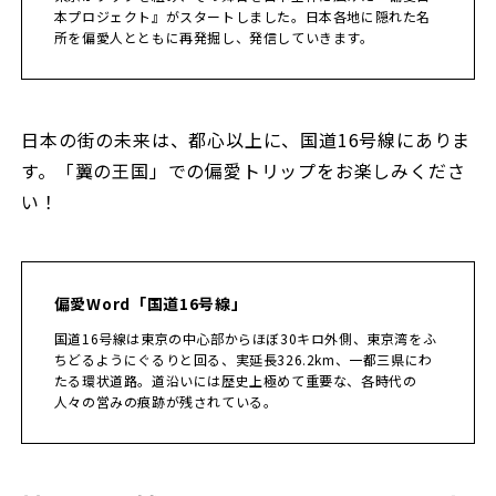
本プロジェクト』がスタートしました。日本各地に隠れた名
所を偏愛人とともに再発掘し、発信していきます。
日本の街の未来は、都心以上に、国道16号線にありま
す。「翼の王国」での偏愛トリップをお楽しみくださ
い！
偏愛Word「国道16号線」
国道16号線は東京の中心部からほぼ30キロ外側、東京湾をふ
ちどるようにぐるりと回る、実延長326.2km、一都三県にわ
たる環状道路。道沿いには歴史上極めて重要な、各時代の
人々の営みの痕跡が残されている。