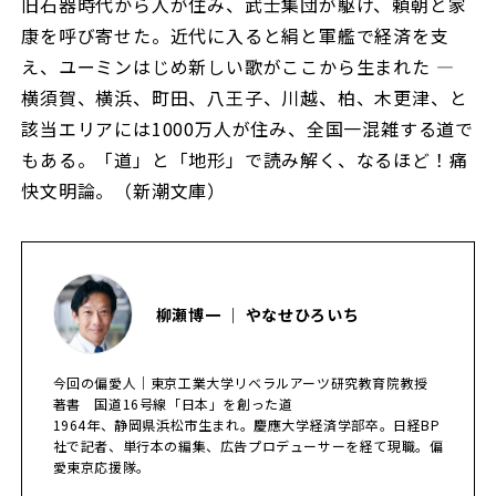
旧石器時代から人が住み、武士集団が駆け、頼朝と家
康を呼び寄せた。近代に入ると絹と軍艦で経済を支
え、ユーミンはじめ新しい歌がここから生まれた ―
横須賀、横浜、町田、八王子、川越、柏、木更津、と
該当エリアには1000万人が住み、全国一混雑する道で
もある。「道」と「地形」で読み解く、なるほど！痛
快文明論。（新潮文庫）
柳瀬博一 ｜ やなせひろいち
今回の偏愛人｜東京工業大学リベラルアーツ研究教育院教授
著書 国道16号線「日本」を創った道
1964年、静岡県浜松市生まれ。慶應大学経済学部卒。日経BP
社で記者、単行本の編集、広告プロデューサーを経て現職。偏
愛東京応援隊。