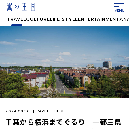
メ
イ
ン
TRAVEL
CULTURE
LIFE STYLE
ENTERTAINMENT
AN
コ
ン
テ
ン
ツ
に
ス
キ
ッ
プ
2024.08.30
TRAVEL
TIEUP
千葉から横浜までぐるり 一都三県