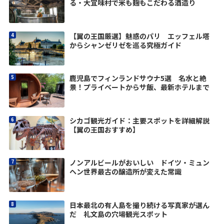
る・大宜味村で米も麹もこだわる酒造り
【翼の王国厳選】魅惑のパリ エッフェル塔
からシャンゼリゼを巡る究極ガイド
鹿児島でフィンランドサウナ5選 名水と絶
景！プライベートからサ飯、最新ホテルまで
シカゴ観光ガイド：主要スポットを詳細解説
【翼の王国おすすめ】
ノンアルビールがおいしい ドイツ・ミュン
ヘン世界最古の醸造所が変えた常識
日本最北の有人島を撮り続ける写真家が選ん
だ 礼文島の穴場観光スポット