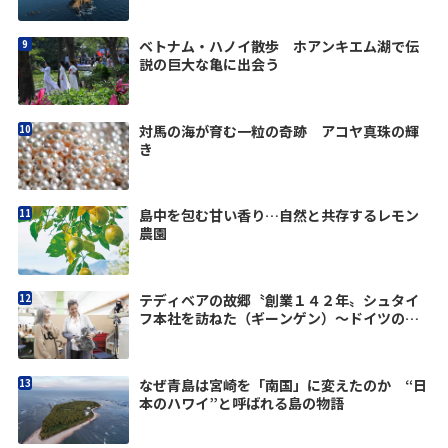
ベトナム・ハノイ散歩 ホアンキエム湖で伝
説の巨大な亀に出会う
対馬の海が育む一粒の奇跡 アコヤ真珠の輝
き
島中を包む甘い香り…自然と共存するレモン
農園
テディベアの故郷〝創業１４２年〟シュタイ
フ本社を訪ねた（ギーンゲン）〜ドイツの優
しさに触れる旅vol.2
なぜ青島は宮崎を「南国」に変えたのか “日
本のハワイ”と呼ばれる島の物語