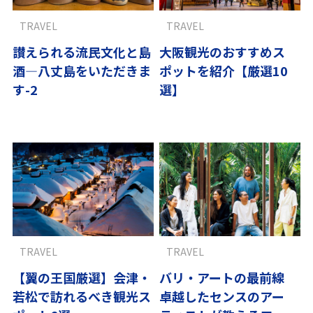
TRAVEL
TRAVEL
讃えられる流民文化と島
大阪観光のおすすめス
酒―八丈島をいただきま
ポットを紹介【厳選10
す-2
選】
TRAVEL
TRAVEL
【翼の王国厳選】会津・
バリ・アートの最前線
若松で訪れるべき観光ス
卓越したセンスのアー