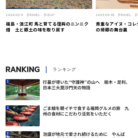
2026.03.11
TRAVEL
TIEUP
2025.09.30
TRAVEL
T
福島・浪江町 馬と育てる復興のニンニク
貴重なアイヌ・コレ
畑 土と郷土の味を取り戻す
の帰郷の舞台裏
RANKING
ランキング
行基が導いた“守護神”の山へ 栃木・足利、
日本三大毘沙門天の物語
ごま鯖を朝イチで食する福岡グルメの旅 九
州の食材にこだわり活気をいただく
泡盛が地元で愛され続けるために やんば