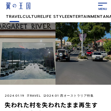
メ
イ
ン
TRAVEL
CULTURE
LIFE STYLE
ENTERTAINMENT
AN
コ
ン
テ
ン
ツ
に
ス
キ
ッ
プ
2024.01.19
TRAVEL
2024.01 西オーストラリア特集
失われた村を失われたまま再生す