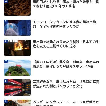
岸和田だんじり祭 事故で壊れた地車も一晩
でなおす歴史100年の工務店
モロッコ・シャウエンに残る青の起源と物
語 なぜ街は青に染まったのか
奥出雲で継承されるたたら製鉄 日本刀の生
産を支える玉鋼づくりに迫る
【翼の王国厳選】礼文島・利尻島・奥尻島の
絶景と一度は行きたい観光スポット10選
写真好きなら一度は訪れたい 世界初の写真
が生まれた村とパリのライカ文化
ベルギーのソウルフード ムール貝が愛され
る本当の理由