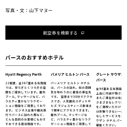
写真・文：山下マヌー
航空券を検索する
パースのおすすめホテル
Hyatt Regency Perth
パメリア ヒルトン パース
グレート サウザン 
パース
11階建、全367室ある当施設
パーメリア ヒルトン ホテル
では、安らぎとくつろぎの空
は、パースの訪れ、街の雰囲
全94室ある当施設の
間をご提供しています。屋外
気を味わうのに最高の滞在先
上品に内装が施され
プール, マッサージなど、バ
です。 空港まで30分でアクセ
またご滞在中は当施
ラエティ豊かなリラクゼー
スでき、人気観光スポットや
さまざまなレクリエ
ション施設をご用意しており
ヒズ マジェスティーズ劇場ま
をご満喫いただけます
ます。 ビジネス出張や観光旅
で簡単にアクセスできます。
は体験できない一流
行でパースに訪れた際など、
屋外プール, マッサージな
なしとサービスをグレ
どんな目的のお客様にもおす
ど、バラエティ豊かなリラク
ウザン ホテル パース
すめできる宿泊施設です。
ゼーション施設をご用意して
堪能ください。