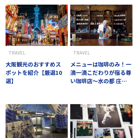
TRAVEL
TRAVEL
大阪観光のおすすめス
メニューは珈琲のみ！一
ポットを紹介【厳選10
滴一滴こだわりが宿る尊
選】
い珈琲店～水の都 庄内
vol.4