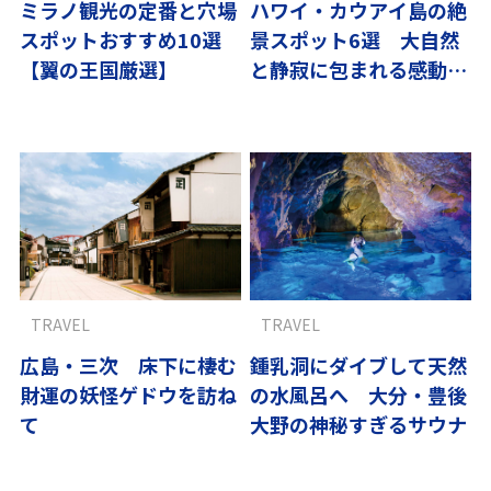
ミラノ観光の定番と穴場
ハワイ・カウアイ島の絶
スポットおすすめ10選
景スポット6選 大自然
【翼の王国厳選】
と静寂に包まれる感動の
旅｜翼の王国厳選
TRAVEL
TRAVEL
広島・三次 床下に棲む
鍾乳洞にダイブして天然
財運の妖怪ゲドウを訪ね
の水風呂へ 大分・豊後
て
大野の神秘すぎるサウナ