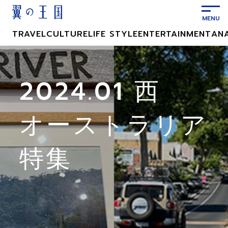
メ
イ
ン
TRAVEL
CULTURE
LIFE STYLE
ENTERTAINMENT
AN
コ
ン
テ
ン
2024.01 西
ツ
に
オーストラリア
ス
キ
ッ
特集
プ