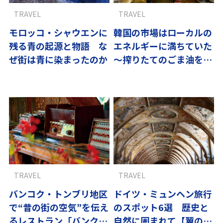
TRAVEL
TRAVEL
モロッコ・シャウエンに
韓国の市場はローカルの
残る青の起源と物語 な
エネルギーに満ちていた
ぜ街は青に染まったのか
～搾りたてのごま油を求
め、ソウルへvol.1
TRAVEL
TRAVEL
バンコク・トンブリ地区
ドイツ・ミュンヘン旅行
で“昔の街の空気”を伝え
のスポット6選 歴史と
るレストラン「バンクー
自然に囲まれて【翼の王