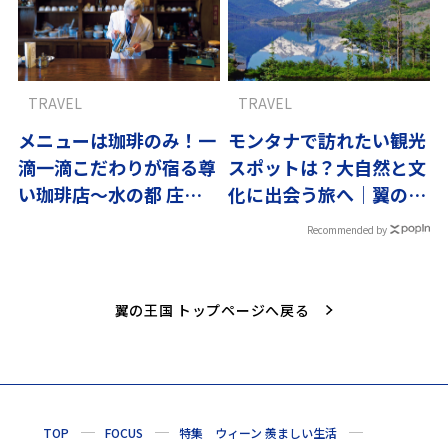
TRAVEL
TRAVEL
メニューは珈琲のみ！一
モンタナで訪れたい観光
滴一滴こだわりが宿る尊
スポットは？大自然と文
い珈琲店～水の都 庄内
化に出会う旅へ｜翼の王
vol.4
国厳選
Recommended by
翼の王国 トップページへ戻る
TOP
FOCUS
特集 ウィーン 羨ましい生活