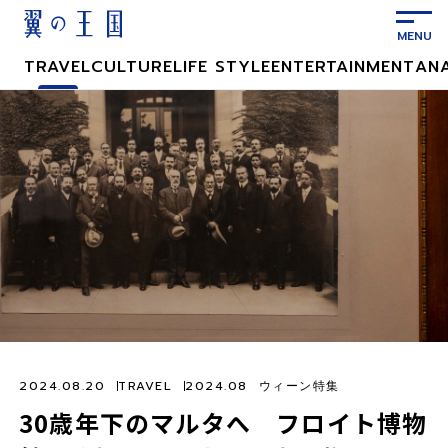
メ
イ
ン
TRAVEL
CULTURE
LIFE STYLE
ENTERTAINMENT
AN
コ
ン
テ
ン
ツ
に
ス
キ
ッ
プ
2024.08.20
TRAVEL
2024.08 ウィーン特集
30歳年下のマルタへ フロイト博物