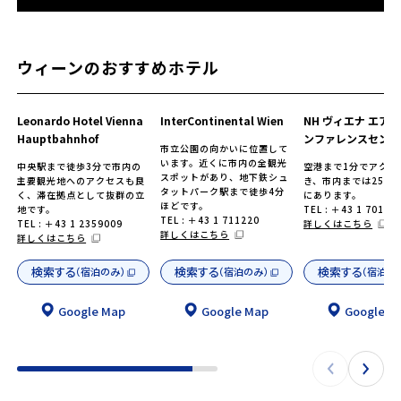
ウィーンのおすすめホテル
Leonardo Hotel Vienna
InterContinental Wien
NH ヴィエナ エアポ
Hauptbahnhof
ンファレンスセンタ
市立公園の向かいに位置して
います。近くに市内の全観光
中央駅まで徒歩3分で市内の
空港まで1分でアクセ
スポットがあり、地下鉄シュ
主要観光地へのアクセスも良
き、市内までは25k
タットパーク駅まで徒歩4分
く、滞在拠点として抜群の立
にあります。
ほどです。
地です。
TEL : ＋43 1 70151
TEL : ＋43 1 711220
TEL : ＋43 1 2359009
詳しくはこちら
詳しくはこちら
詳しくはこちら
検索する
検索する
検索する
（宿泊のみ）
（宿泊のみ）
（宿泊の
Google Map
Google Map
Google M