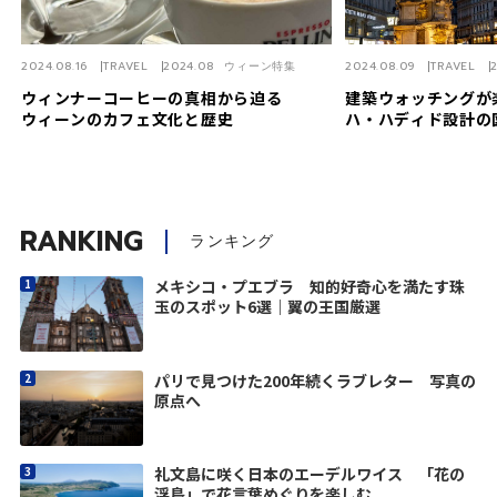
2024.08.16
TRAVEL
2024.08 ウィーン特集
2024.08.09
TRAVEL
ウィンナーコーヒーの真相から迫る
建築ウォッチングが
ウィーンのカフェ文化と歴史
ハ・ハディド設計の
RANKING
ランキング
メキシコ・プエブラ 知的好奇心を満たす珠
玉のスポット6選｜翼の王国厳選
パリで見つけた200年続くラブレター 写真の
原点へ
礼文島に咲く日本のエーデルワイス 「花の
浮島」で花言葉めぐりを楽しむ