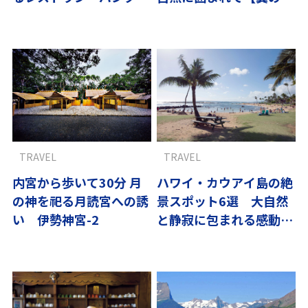
ヤー」
国厳選】
TRAVEL
TRAVEL
内宮から歩いて30分 月
ハワイ・カウアイ島の絶
の神を祀る月読宮への誘
景スポット6選 大自然
い 伊勢神宮-2
と静寂に包まれる感動の
旅｜翼の王国厳選