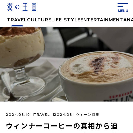
メ
イ
ン
TRAVEL
CULTURE
LIFE STYLE
ENTERTAINMENT
AN
コ
ン
テ
ン
ツ
に
ス
キ
ッ
プ
2024.08.16
TRAVEL
2024.08 ウィーン特集
ウィンナーコーヒーの真相から迫