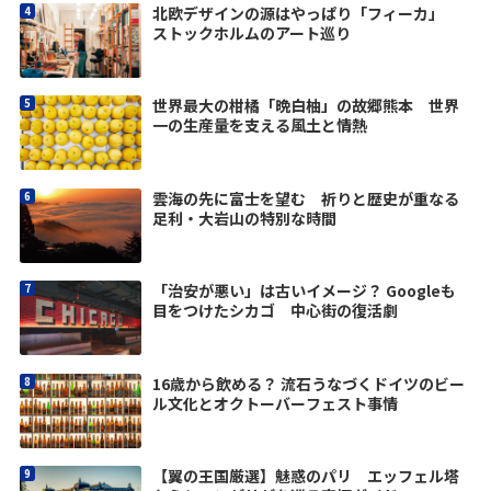
北欧デザインの源はやっぱり「フィーカ」
ストックホルムのアート巡り
世界最大の柑橘「晩白柚」の故郷熊本 世界
一の生産量を支える風土と情熱
雲海の先に富士を望む 祈りと歴史が重なる
足利・大岩山の特別な時間
「治安が悪い」は古いイメージ？ Googleも
目をつけたシカゴ 中心街の復活劇
16歳から飲める？ 流石うなづくドイツのビー
ル文化とオクトーバーフェスト事情
【翼の王国厳選】魅惑のパリ エッフェル塔