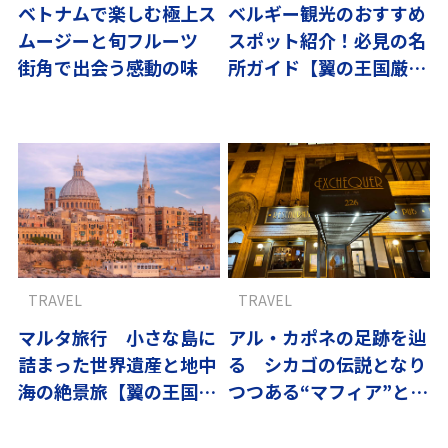
ベトナムで楽しむ極上ス
ベルギー観光のおすすめ
ムージーと旬フルーツ
スポット紹介！必見の名
街角で出会う感動の味
所ガイド【翼の王国厳
選】
TRAVEL
TRAVEL
マルタ旅行 小さな島に
アル・カポネの足跡を辿
詰まった世界遺産と地中
る シカゴの伝説となり
海の絶景旅【翼の王国厳
つつある“マフィア”と名
選】
物ピザ