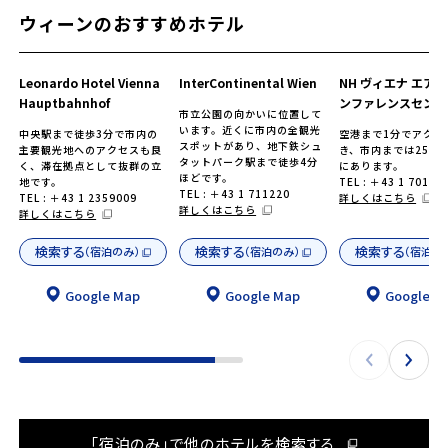
ウィーンのおすすめホテル
Leonardo Hotel Vienna
InterContinental Wien
NH ヴィエナ エアポ
Hauptbahnhof
ンファレンスセンタ
市立公園の向かいに位置して
います。近くに市内の全観光
中央駅まで徒歩3分で市内の
空港まで1分でアクセ
スポットがあり、地下鉄シュ
主要観光地へのアクセスも良
き、市内までは25k
タットパーク駅まで徒歩4分
く、滞在拠点として抜群の立
にあります。
ほどです。
地です。
TEL : ＋43 1 70151
TEL : ＋43 1 711220
TEL : ＋43 1 2359009
詳しくはこちら
詳しくはこちら
詳しくはこちら
検索する
検索する
検索する
（宿泊のみ）
（宿泊のみ）
（宿泊の
Google Map
Google Map
Google M
「宿泊のみ」で他のホテルを検索する