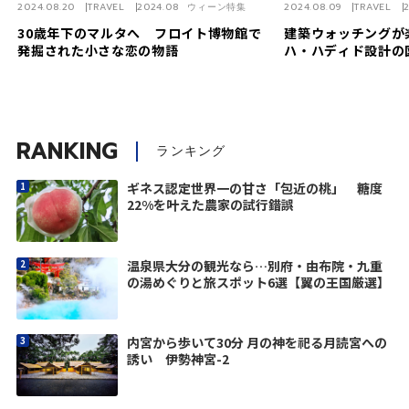
2024.08.20
TRAVEL
2024.08 ウィーン特集
2024.08.09
TRAVEL
30歳年下のマルタへ フロイト博物館で
建築ウォッチングが
発掘された小さな恋の物語
ハ・ハディド設計の
RANKING
ランキング
ギネス認定世界一の甘さ「包近の桃」 糖度
22%を叶えた農家の試行錯誤
温泉県大分の観光なら…別府・由布院・九重
の湯めぐりと旅スポット6選【翼の王国厳選】
内宮から歩いて30分 月の神を祀る月読宮への
誘い 伊勢神宮-2