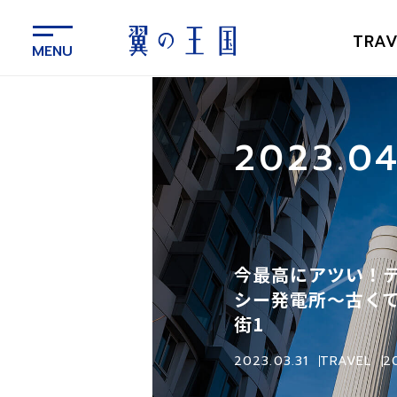
メ
イ
TRAV
ン
コ
ン
テ
ン
2023.
ツ
に
ス
キ
ッ
プ
今最高にアツい！
シー発電所〜古く
街1
2023.03.31
TRAVEL
2