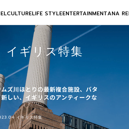
EL
CULTURE
LIFE STYLE
ENTERTAINMENT
ANA RE
04 イギリス特集
テムズ川ほとりの最新複合施設、バタ
て新しい、イギリスのアンティークな
023.04 イギリス特集