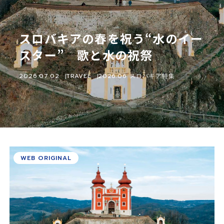
スロバキアの春を祝う“水のイー
スター” 歌と水の祝祭
2026.07.02
TRAVEL
2026.06 スロバキア特集
WEB ORIGINAL