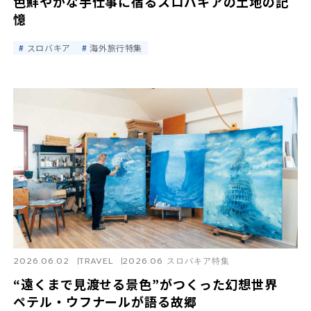
色鮮やかな手仕事に宿るスロバキアの土地の記
憶
スロバキア
海外旅行特集
2026.06.02
TRAVEL
2026.06 スロバキア特集
“遠くまで見渡せる景色”がつくった幻想世界
ペテル・ウフナールが語る故郷