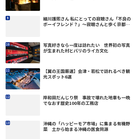
細川護煕さん 私にとっての寂聴さん「不良の
ボーイフレンド？」〜寂聴さんと歩く京都
vol.4
写真好きなら一度は訪れたい 世界初の写真
が生まれた村とパリのライカ文化
【翼の王国厳選】会津・若松で訪れるべき観
光スポット6選
岸和田だんじり祭 事故で壊れた地車も一晩
でなおす歴史100年の工務店
沖縄の「ハッピーモア市場」に集まる有機野
菜 土から始まる沖縄の医食同源