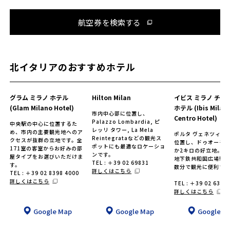
航空券を検索する
北イタリアのおすすめホテル
グラム ミラノ ホテル
Hilton Milan
イビス ミラノ チェ
(Glam Milano Hotel)
ホテル (Ibis Milan
市内中心部に位置し、
Centro Hotel)
Palazzo Lombardia, ピ
中央駅の中心に位置するた
レッリ タワー, La Mela
め、市内の主要観光地へのア
ポルタ ヴェネツィア
Reintegrataなどの観光ス
クセスが抜群の立地です。全
位置し、ドゥオーモ
ポットにも最適なロケーショ
171室の客室からお好みの部
か2キロの好立地。中
ンです。
屋タイプをお選びいただけま
地下鉄共和国広場駅
TEL : ＋39 02 69831
す。
数分で観光に便利で
詳しくはこちら
TEL : ＋39 02 8398 4000
詳しくはこちら
TEL : ＋39 02 6315
詳しくはこちら
Google Map
Google Map
Google M