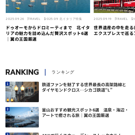
2025.09.26
TRAVEL
2025.09 北イタリア特集
2025.09.19
TRAVEL
2
ドゥオーモからドロミーティまで 北イタ
世界遺産の中を走る
リアの魅力を詰め込んだ贅沢スポット6選
エクスプレスで巡る
｜翼の王国厳選
RANKING
ランキング
鉄道ファンを魅了する世界最長の高架路線と
ダイヤモンドクロス…シカゴ鉄道“L”
釜山おすすめ観光スポット6選 温泉・海辺・
アートで癒される旅｜翼の王国厳選