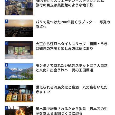
ANAで行くスウェーデン・ストックホルム
旅行の目玉は美術館のような地下鉄
パリで見つけた200年続くラブレター 写真の
原点へ
大正から江戸へタイムスリップ 福岡・うき
は観光の穴場と楽しみ方は宿にあり
モンタナで訪れたい観光スポットは？大自然
と文化に出会う旅へ｜翼の王国厳選
讃えられる流民文化と島酒―八丈島をいただ
きます-2
奥出雲で継承されるたたら製鉄 日本刀の生
産を支える玉鋼づくりに迫る