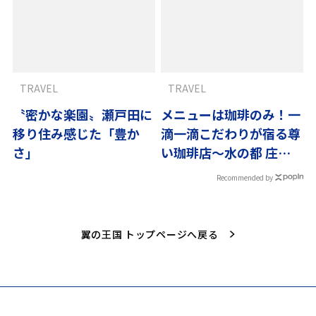
TRAVEL
TRAVEL
〝密かな楽園〟瀬戸田に
メニューは珈琲のみ！一
移り住み感じた「豊か
滴一滴こだわりが宿る尊
さ」
い珈琲店～水の都 庄内
vol.4
Recommended by
翼の王国 トップページへ戻る