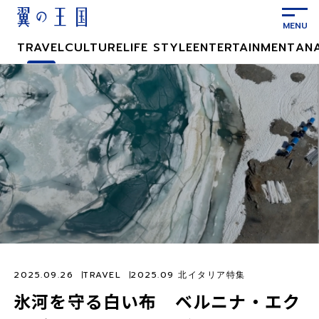
メ
イ
ン
TRAVEL
CULTURE
LIFE STYLE
ENTERTAINMENT
AN
コ
ン
テ
ン
ツ
に
ス
キ
ッ
プ
2025.09.26
TRAVEL
2025.09 北イタリア特集
氷河を守る白い布 ベルニナ・エク