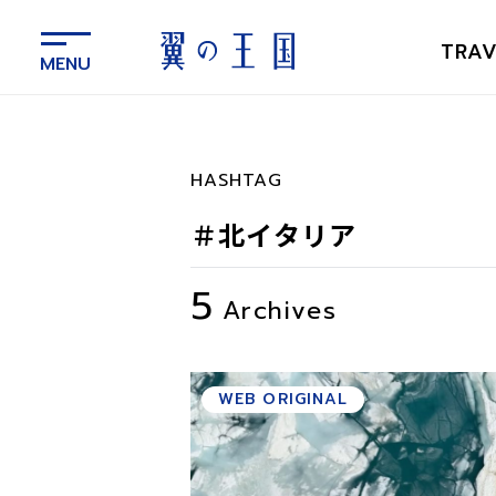
メ
イ
TRAV
ン
コ
ン
テ
ン
HASHTAG
ツ
に
＃北イタリア
ス
キ
5
ッ
Archives
プ
WEB ORIGINAL