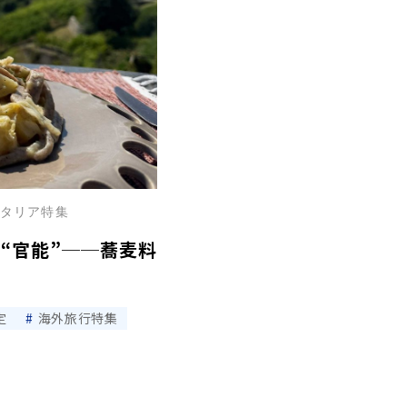
北イタリア特集
“官能”──蕎麦料
定
海外旅行特集