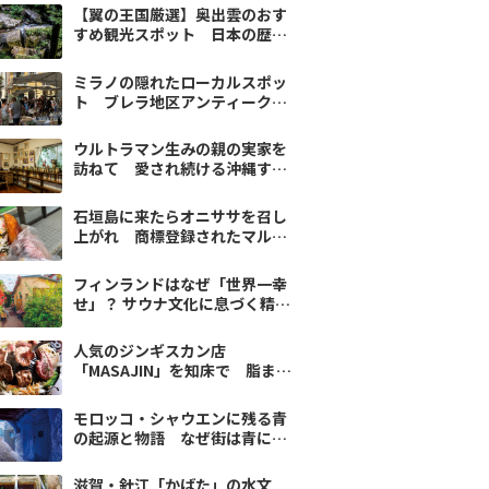
【翼の王国厳選】奥出雲のおす
すめ観光スポット 日本の歴史
や美味しいグルメを堪能
ミラノの隠れたローカルスポッ
ト ブレラ地区アンティーク
マーケットでお宝探し
ウルトラマン生みの親の実家を
訪ねて 愛され続ける沖縄すき
焼きの隠し味
石垣島に来たらオニササを召し
上がれ 商標登録されたマル秘
グルメを初体験
フィンランドはなぜ「世界一幸
せ」？ サウナ文化に息づく精神
とルーツを探る
人気のジンギスカン店
「MASAJIN」を知床で 脂まで
甘い極上ラムを召し上がれ
モロッコ・シャウエンに残る青
の起源と物語 なぜ街は青に染
まったのか
滋賀・針江「かばた」の水文