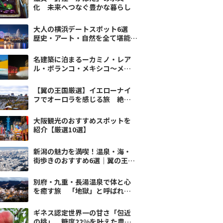
化 未来へつなぐ豊かな暮らし
大人の横浜デートスポット6選
歴史・アート・自然を全て堪能｜
翼の王国厳選
名建築に泊まるーカミノ・レア
ル・ポランコ・メキシコ〜メキ
シコ、マヤブルーの不思議-1
【翼の王国厳選】イエローナイ
フでオーロラを感じる旅 絶景
＆歴史スポット6選
大阪観光のおすすめスポットを
紹介【厳選10選】
新潟の魅力を満喫！温泉・海・
街歩きのおすすめ6選｜翼の王国
厳選
別府・九重・長湯温泉で体と心
を癒す旅 「地獄」と呼ばれた
大分の秘湯を巡る
ギネス認定世界一の甘さ「包近
の桃」 糖度22%を叶えた農家