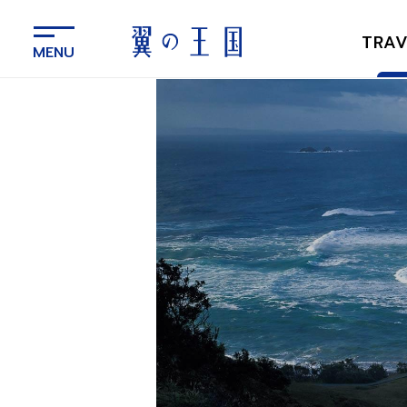
メ
イ
TRAV
ン
コ
ン
テ
ン
ツ
に
ス
キ
ッ
プ