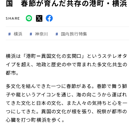
国 春節が育んだ共存の港町・横浜
SHARE
横浜
神奈川
国内旅行特集
横浜は「港町＝異国文化の玄関口」というステレオタ
イプを超え、地政と歴史の中で育まれた多文化共生の
都市。
多文化を結んできた一つに春節がある。春節で舞う獅
子や龍というアイコンを通じ、海の向こうから運ばれ
てきた文化と日本の文化、また人々の気持ちと心を一
つにしてきた。異国の文化が根を張り、祝祭が都市の
心臓を打つ町――横浜を歩く。