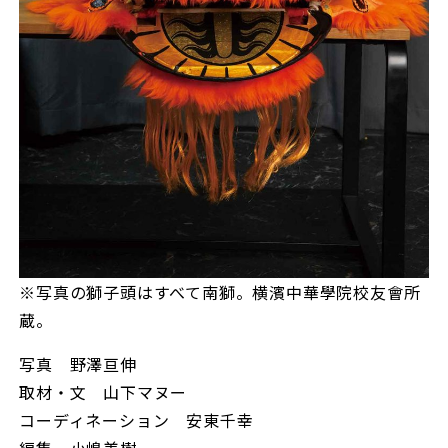
※写真の獅子頭はすべて南獅。横濱中華學院校友會所
蔵。
写真 野澤亘伸
取材・文 山下マヌー
コーディネーション 安東千幸