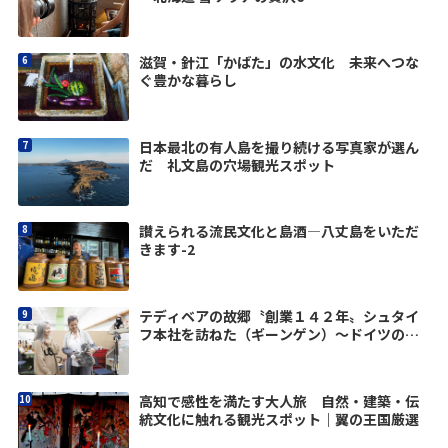
滋賀・針江「かばた」の水文化 未来へつな
ぐ豊かな暮らし
日本最北の有人島を撮り続ける写真家が選ん
だ 礼文島の穴場観光スポット
讃えられる流民文化と島酒―八丈島をいただ
きます-2
テディベアの故郷〝創業１４２年〟シュタイ
フ本社を訪ねた（ギーンゲン）〜ドイツの優
しさに触れる旅vol.2
高知で感性を満たす大人旅 自然・建築・伝
統文化に触れる観光スポット｜翼の王国厳選