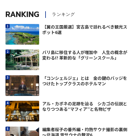
RANKING
ランキング
【翼の王国厳選】宮古島で訪れるべき観光ス
ポット6選
バリ島に移住する人が増加中 人生の概念が
変わる!? 革新的な「グリーンスクール」
「コンシェルジェ」とは 金の鍵のバッジを
つけたトップクラスのホテルマン
アル・カポネの足跡を辿る シカゴの伝説と
なりつつある“マフィア”と名物ピザ
編集者桜子の番外編・灼熱サウナ撮影の裏側
～北海道 雪サウナの贅沢6