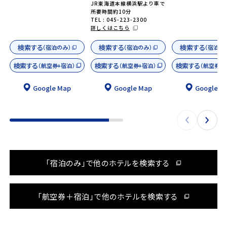
JR東海道本線横浜駅より車で
所要時間約10分
TEL : 045-223-2300
詳しくはこちら
検索する
検索する
検索する
（宿泊のみ）
（宿泊のみ）
（宿泊の
検索する
検索する
検索する
（航空券+宿泊）
（航空券+宿泊）
（航空券+
Google Map
Google Map
Google M
「宿泊のみ」で他のホテルを検索する
「航空券＋宿泊」で他のホテルを検索する