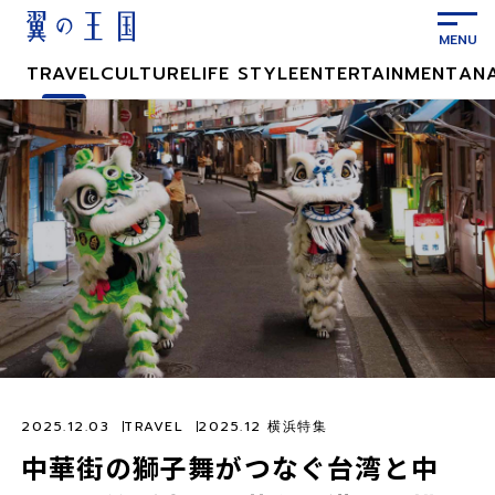
メ
イ
ン
TRAVEL
CULTURE
LIFE STYLE
ENTERTAINMENT
AN
コ
ン
テ
ン
ツ
に
ス
キ
ッ
プ
2025.12.03
TRAVEL
2025.12 横浜特集
中華街の獅子舞がつなぐ台湾と中