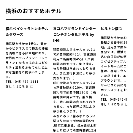
横浜のおすすめホテル
横浜ベイシェラトンホテル
ヨコハマグランドインター
ヒルトン横浜
＆タワーズ
コンチネンタルホテル by
横浜駅から徒歩約11
IHG
島駅から徒歩約5分の
横浜駅から徒歩1分と、観光
地。足元まで広がる
からビジネスまで横浜の滞在
羽田空港よりホテルまでバス
面窓では、横浜の夜
を満喫できる好立地にあり、
で所要時間約45分、高速道路
込む非日常が体感で
世界的ホテルブランド「シェ
利用で所要時間45分（ 所要
エグゼクティブルー
ラトン」ならではのホスピタ
時間は目安です。乗り換え、
イートルームにご宿
リティ溢れるおもてなしと上
待ち時間は含まれておりませ
様は、専用ラウンジ
質な空間をご提供いたしま
ん。また運行状況により多少
いただけます。エグゼ
す。
異なります。 ）
ブラウンジで、より
TEL : 045-411-1111
成田空港よりホテルまでバス
サービスと共に今ま
詳しくはこちら
で所要時間約120分、高速道
ホテルステイをお楽
路利用で所要時間120分（ 所
さい。
要時間は目安です。乗り換
TEL : 045-641-800
え、待ち時間は含まれており
詳しくはこちら
ません。また運行状況により
多少異なります。 ）
みなとみらい線みなとみらい
駅より徒歩で所要時間約5分
JR京浜東北線、根岸線桜木町
駅より徒歩で所要時間約12分