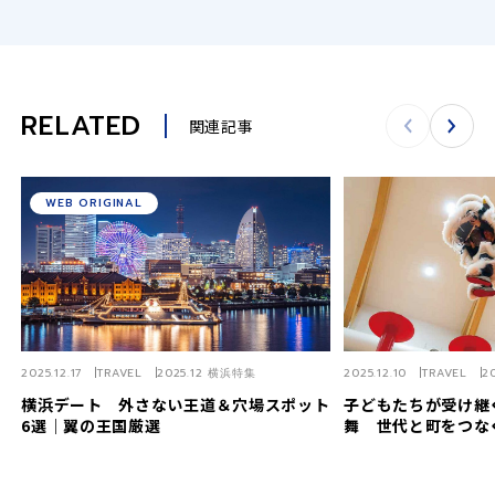
RELATED
関連記事
WEB ORIGINAL
2025.12.17
TRAVEL
2025.12 横浜特集
2025.12.10
TRAVEL
2
横浜デート 外さない王道＆穴場スポット
子どもたちが受け継
6選｜翼の王国厳選
舞 世代と町をつな