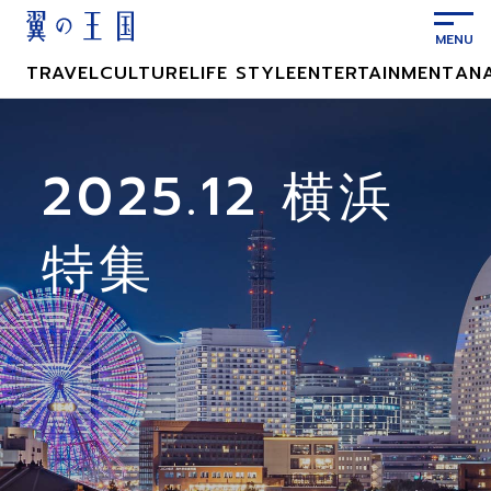
メ
イ
ン
TRAVEL
CULTURE
LIFE STYLE
ENTERTAINMENT
AN
コ
ン
テ
ン
2025.12 横浜
ツ
に
特集
ス
キ
ッ
プ