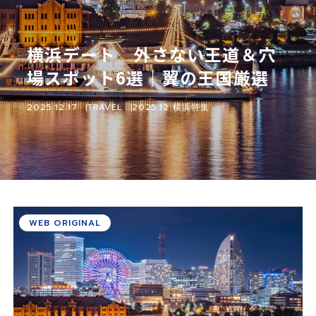
横浜デート 外さない王道＆穴
場スポット6選｜翼の王国厳選
2025.12.17
TRAVEL
2025.12 横浜特集
WEB ORIGINAL